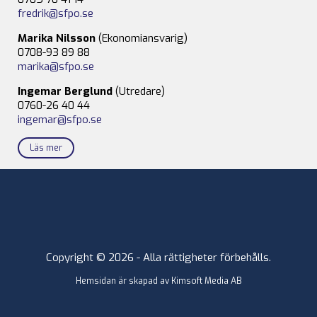
fredrik@sfpo.se
Marika Nilsson
(Ekonomiansvarig)
0708-93 89 88
marika@sfpo.se
Ingemar Berglund
(Utredare)
0760-26 40 44
ingemar@sfpo.se
Läs mer
Copyright © 2026 - Alla rättigheter förbehålls.
Hemsidan är skapad av
Kimsoft Media AB