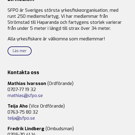
SFPO är Sveriges största yrkesfiskeorganisation, med
runt 250 medlemsfartyg. Vi har medlemmar från
Strömstad till Haparanda och fartygens storlek varierar
från under 5 meter i längd till strax över 34 meter.
Alla yrkesfiskare är välkomna som medlemmar!
Läs mer
Kontakta oss
Mathias Ivarsson
(Ordförande)
0707-77 19 32
mathias@sfpo.se
Teija Aho
(Vice Ordförande)
0763-75 80 32
teija@sfpo.se
Fredrik Lindberg
(Ombudsman)
0705-70 41 14