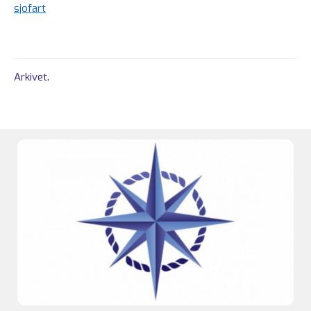
sjofart
Arkivet
.