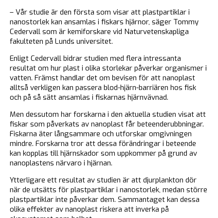
– Vår studie är den första som visar att plastpartiklar i
nanostorlek kan ansamlas i fiskars hjärnor, säger Tommy
Cedervall som är kemiforskare vid Naturvetenskapliga
fakulteten på Lunds universitet.
Enligt Cedervall bidrar studien med flera intressanta
resultat om hur plast i olika storlekar påverkar organismer i
vatten. Främst handlar det om bevisen för att nanoplast
alltså verkligen kan passera blod-hjärn-barriären hos fisk
och på så sätt ansamlas i fiskarnas hjärnvävnad.
Men dessutom har forskarna i den aktuella studien visat att
fiskar som påverkats av nanoplast får beteenderubbningar.
Fiskarna äter långsammare och utforskar omgivningen
mindre. Forskarna tror att dessa förändringar i beteende
kan kopplas till hjärnskador som uppkommer på grund av
nanoplastens närvaro i hjärnan.
Ytterligare ett resultat av studien är att djurplankton dör
när de utsätts för plastpartiklar i nanostorlek, medan större
plastpartiklar inte påverkar dem. Sammantaget kan dessa
olika effekter av nanoplast riskera att inverka på