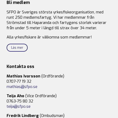
Bli medlem
SFPO är Sveriges största yrkesfiskeorganisation, med
runt 250 medlemsfartyg. Vi har medlemmar från
Strömstad till Haparanda och fartygens storlek varierar
från under 5 meter i längd till strax över 34 meter.
Alla yrkesfiskare är välkomna som medlemmar!
Läs mer
Kontakta oss
Mathias Ivarsson
(Ordförande)
0707-77 19 32
mathias@sfpo.se
Teija Aho
(Vice Ordförande)
0763-75 80 32
teija@sfpo.se
Fredrik Lindberg
(Ombudsman)