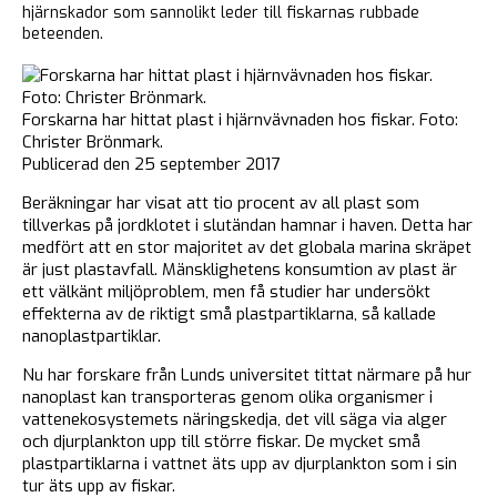
hjärnskador som sannolikt leder till fiskarnas rubbade
beteenden.
Forskarna har hittat plast i hjärnvävnaden hos fiskar. Foto:
Christer Brönmark.
Publicerad den 25 september 2017
Beräkningar har visat att tio procent av all plast som
tillverkas på jordklotet i slutändan hamnar i haven. Detta har
medfört att en stor majoritet av det globala marina skräpet
är just plastavfall. Mänsklighetens konsumtion av plast är
ett välkänt miljöproblem, men få studier har undersökt
effekterna av de riktigt små plastpartiklarna, så kallade
nanoplastpartiklar.
Nu har forskare från Lunds universitet tittat närmare på hur
nanoplast kan transporteras genom olika organismer i
vattenekosystemets näringskedja, det vill säga via alger
och djurplankton upp till större fiskar. De mycket små
plastpartiklarna i vattnet äts upp av djurplankton som i sin
tur äts upp av fiskar.