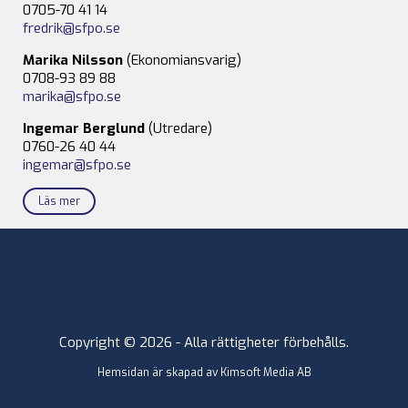
0705-70 41 14
fredrik@sfpo.se
Marika Nilsson
(Ekonomiansvarig)
0708-93 89 88
marika@sfpo.se
Ingemar Berglund
(Utredare)
0760-26 40 44
ingemar@sfpo.se
Läs mer
Copyright © 2026 - Alla rättigheter förbehålls.
Hemsidan är skapad av
Kimsoft Media AB