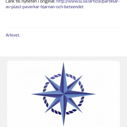
Länk till nyheten i original:
http://www.lu.se/article/partiklar-
av-plast-paverkar-hjarnan-och-beteendet
Arkivet
.