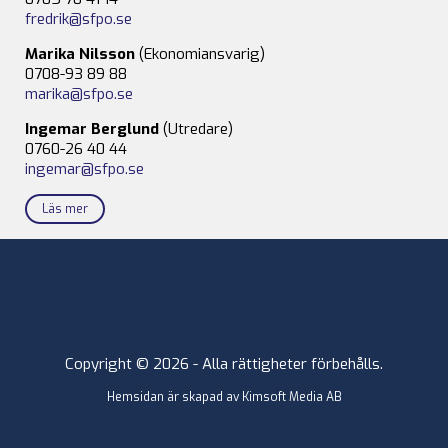
fredrik@sfpo.se
Marika Nilsson
(Ekonomiansvarig)
0708-93 89 88
marika@sfpo.se
Ingemar Berglund
(Utredare)
0760-26 40 44
ingemar@sfpo.se
Läs mer
Copyright © 2026 - Alla rättigheter förbehålls.
Hemsidan är skapad av
Kimsoft Media AB