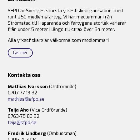
SFPO är Sveriges största yrkesfiskeorganisation, med
runt 250 medlemsfartyg. Vi har medlemmar från
Strömstad till Haparanda och fartygens storlek varierar
från under 5 meter i längd till strax över 34 meter.
Alla yrkesfiskare är välkomna som medlemmar!
Läs mer
Kontakta oss
Mathias Ivarsson
(Ordförande)
0707-77 19 32
mathias@sfpo.se
Teija Aho
(Vice Ordförande)
0763-75 80 32
teija@sfpo.se
Fredrik Lindberg
(Ombudsman)
0705-70 41 14