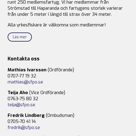
runt 250 medlemsfartyg. Vi har medlemmar från
Strömstad till Haparanda och fartygens storlek varierar
från under 5 meter i längd till strax över 34 meter.
Alla yrkesfiskare är välkomna som medlemmar!
Läs mer
Kontakta oss
Mathias Ivarsson
(Ordförande)
0707-77 19 32
mathias@sfpo.se
Teija Aho
(Vice Ordförande)
0763-75 80 32
teija@sfpo.se
Fredrik Lindberg
(Ombudsman)
0705-70 41 14
fredrik@sfpo.se