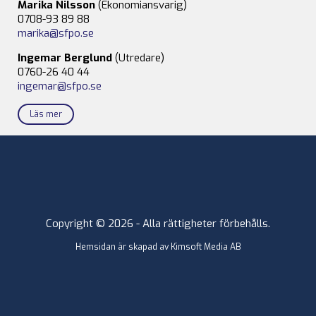
Marika Nilsson
(Ekonomiansvarig)
0708-93 89 88
marika@sfpo.se
Ingemar Berglund
(Utredare)
0760-26 40 44
ingemar@sfpo.se
Läs mer
Copyright © 2026 - Alla rättigheter förbehålls.
Hemsidan är skapad av
Kimsoft Media AB