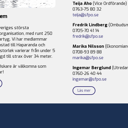
Teija Aho
(Vice Ordförande)
0763-75 80 32
teija@sfpo.se
lem
Fredrik Lindberg
(Ombudsm
veriges största
0705-70 41 14
organisation, med runt 250
fredrik@sfpo.se
rtyg. Vi har medlemmar
stad till Haparanda och
Marika Nilsson
(Ekonomian
storlek varierar från under 5
0708-93 89 88
gd till strax över 34 meter.
marika@sfpo.se
fiskare är välkomna som
Ingemar Berglund
(Utredar
r!
0760-26 40 44
ingemar@sfpo.se
Läs mer