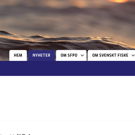
HEM
NYHETER
OM SFPO
OM SVENSKT FISKE