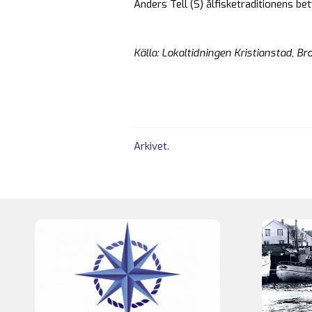
Anders Tell (S) ålfisketraditionens be
Källa: Lokaltidningen Kristianstad, Br
Arkivet
.