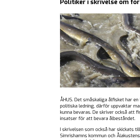
Politiker i skrivelse om for
ÅHUS. Det småskaliga ålfisket har en 
politiska ledning, därför uppvaktar ma
kunna bevaras. De skriver också att fi
insatser för att bevara ålbeståndet.
I skrivelsen som också har skickats t
Simrishamns kommun och Ålakustens k