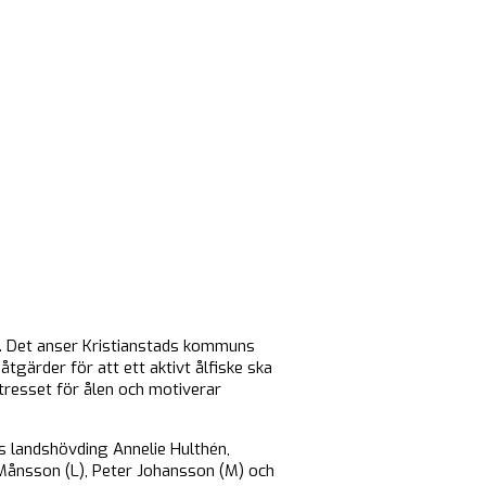
as. Det anser Kristianstads kommuns
tgärder för att ett aktivt ålfiske ska
intresset för ålen och motiverar
es landshövding Annelie Hulthén,
ånsson (L), Peter Johansson (M) och