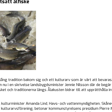
tsatt ålfiske
lång tradition bakom sig och ett kulturarv som är värt att bevar
n nu i en skrivelse landsbygdsminister Jennie Nilsson där de begär å
sket och traditionerna längs Ålakusten bidrar till att upprätthålla 
ill kulturminister Amanda Lind, Havs- och vattenmyndigheten, Skån
ulturarvsförening, betonar kommunstyrelsens presidium Pierre M