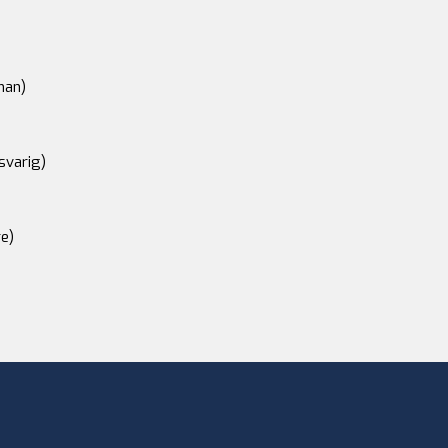
an)
svarig)
e)