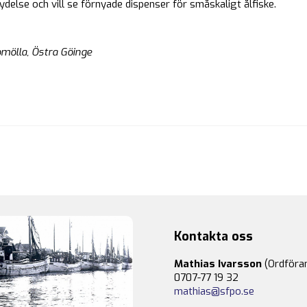
tydelse och vill se förnyade dispenser för småskaligt ålfiske.
omölla, Östra Göinge
Kontakta oss
Mathias Ivarsson
(Ordföra
0707-77 19 32
mathias@sfpo.se