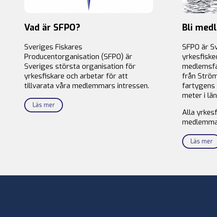
Vad är SFPO?
Bli med
Sveriges Fiskares
SFPO är S
Producentorganisation (SFPO) är
yrkesfiske
Sveriges största organisation för
medlemsfa
yrkesfiskare och arbetar för att
från Ström
tillvarata våra medlemmars intressen.
fartygens 
meter i län
Läs mer
Alla yrkes
medlemma
Läs mer