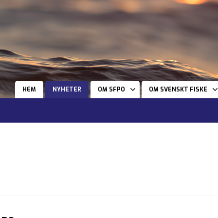
HEM
NYHETER
OM SFPO
OM SVENSKT FISKE