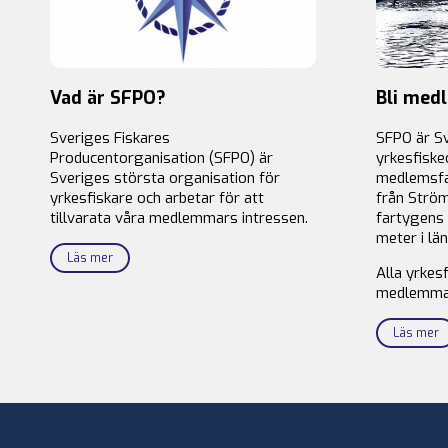
Vad är SFPO?
Bli med
Sveriges Fiskares
SFPO är S
Producentorganisation (SFPO) är
yrkesfiske
Sveriges största organisation för
medlemsfa
yrkesfiskare och arbetar för att
från Ström
tillvarata våra medlemmars intressen.
fartygens 
meter i län
Läs mer
Alla yrkes
medlemma
Läs mer