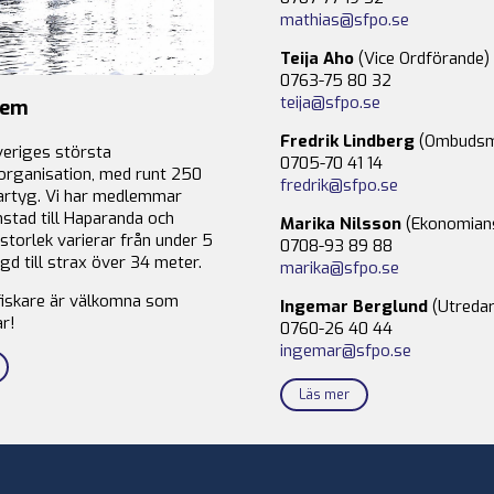
mathias@sfpo.se
Teija Aho
(Vice Ordförande)
0763-75 80 32
teija@sfpo.se
lem
Fredrik Lindberg
(Ombudsm
veriges största
0705-70 41 14
organisation, med runt 250
fredrik@sfpo.se
rtyg. Vi har medlemmar
stad till Haparanda och
Marika Nilsson
(Ekonomian
storlek varierar från under 5
0708-93 89 88
gd till strax över 34 meter.
marika@sfpo.se
fiskare är välkomna som
Ingemar Berglund
(Utredar
r!
0760-26 40 44
ingemar@sfpo.se
Läs mer