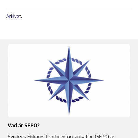
Arkivet
.
Vad är SFPO?
Sveriges Fiskares Producentorganisation (SFPO) är