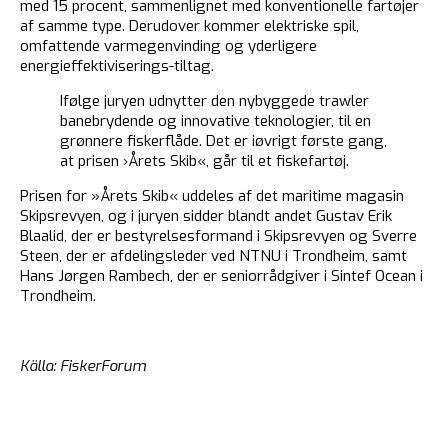
med 15 procent, sammenlignet med konventionelle fartøjer
af samme type. Derudover kommer elektriske spil,
omfattende varmegenvinding og yderligere
energieffektiviserings-tiltag.
Ifølge juryen udnytter den nybyggede trawler
banebrydende og innovative teknologier, til en
grønnere fiskerflåde. Det er iøvrigt første gang,
at prisen ›Årets Skib«, går til et fiskefartøj.
Prisen for »Årets Skib« uddeles af det maritime magasin
Skipsrevyen, og i juryen sidder blandt andet Gustav Erik
Blaalid, der er bestyrelsesformand i Skipsrevyen og Sverre
Steen, der er afdelingsleder ved NTNU i Trondheim, samt
Hans Jørgen Rambech, der er seniorrådgiver i Sintef Ocean i
Trondheim.
Källa: FiskerForum