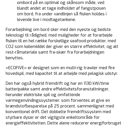
ombord på en optimal og skånsom måde, ved
blandt andet at tage indholdet af fangstposen
om bord, fra under vandlinjen så fisken holdes i
levende live i modtagetankene.
Forarbejdning om bord sker med den nyeste og bedste
teknologi til rådighed, med muligheder for at forarbejde
fisken til en hel række forskellige seafood-produkter, med
CO2 som kølemiddel der giver en større effektivitet, og alt
rest-råmateriale samt fra-skær fra forarbejdningen
benyttes.
»ECOFIVE« er designet som en multi-rig trawler med fire
hovedspil, med kapacitet til at arbejde med pelagisk udstyr.
Den har også hybrid fremdrift og har en 1130 kW/time
batteripakke samt andre effektivitetsforanstaltninger,
herunder elektriske spil og omfattende
varmegenvindingssystemer, som forventes at give en
brændstofbesparelse på 25 procent, sammenlignet med
konventionel drift. Det dobbelte fremdriftssystem med
styrbare dyser er det vigtigste enkeltområde for
energieffektivitetten. Dette alene reducerer energiforbruget