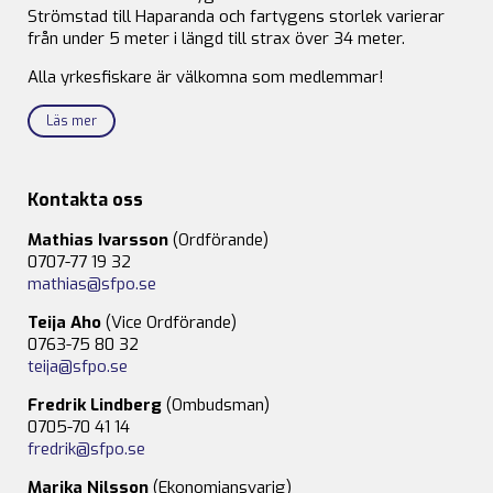
Strömstad till Haparanda och fartygens storlek varierar
från under 5 meter i längd till strax över 34 meter.
Alla yrkesfiskare är välkomna som medlemmar!
Läs mer
Kontakta oss
Mathias Ivarsson
(Ordförande)
0707-77 19 32
mathias@sfpo.se
Teija Aho
(Vice Ordförande)
0763-75 80 32
teija@sfpo.se
Fredrik Lindberg
(Ombudsman)
0705-70 41 14
fredrik@sfpo.se
Marika Nilsson
(Ekonomiansvarig)