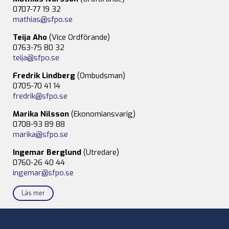
0707-77 19 32
mathias@sfpo.se
Teija Aho
(Vice Ordförande)
0763-75 80 32
teija@sfpo.se
Fredrik Lindberg
(Ombudsman)
0705-70 41 14
fredrik@sfpo.se
Marika Nilsson
(Ekonomiansvarig)
0708-93 89 88
marika@sfpo.se
Ingemar Berglund
(Utredare)
0760-26 40 44
ingemar@sfpo.se
Läs mer