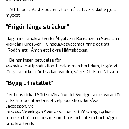
– Att ta bort Västerbottens tio småkraftverk skulle göra
mycket.
”Frigör långa sträckor”
Idag finns småkraftverk i Åbyälven i Bureåälven i Sävarån i
Rickleån i Öreälven. I Vindelälvssystemet finns det ett
i Rödån, ett i Åman ett i övre Hjärtsbäcken.
– De har ingen betydelse för
svensk elkraftproduktion. Plockar man bort dem, frigör vi
långa sträckor där fisk kan vandra, säger Christer Nilsson.
”Bygg ut istället”
Det finns cirka 1 900 småkraftverk i Sverige som svarar för
cirka 4 procent av landets elproduktion. Jan-Åke
Jakobsson, vid
intresseföreningen Svensk vattenkraftförening tycker att
man skall följa de beslut som finns och inte ta bort några
små kraftverk.