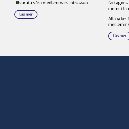
tillvarata våra medlemmars intressen.
fartygens 
meter i län
Läs mer
Alla yrkes
medlemma
Läs mer