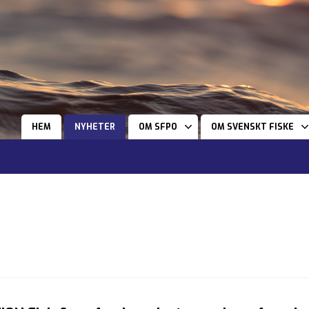
HEM
NYHETER
OM SFPO
OM SVENSKT FISKE