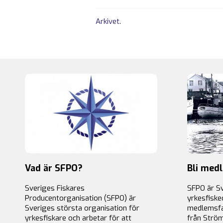
Arkivet
.
Vad är SFPO?
Bli med
Sveriges Fiskares
SFPO är S
Producentorganisation (SFPO) är
yrkesfiske
Sveriges största organisation för
medlemsfa
yrkesfiskare och arbetar för att
från Ström