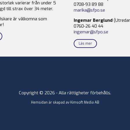
storlek varierar från under 5
0708-93 89 88
gd till strax över 34 meter.
marika@sfpo.se
fiskare är välkomna som
Ingemar Berglund
(Utredar
r!
0760-26 40 44
ingemar@sfpo.se
Läs mer
Copyright © 2026 - Alla rättigheter förbehålls.
Hemsidan är skapad av
Kimsoft Media AB