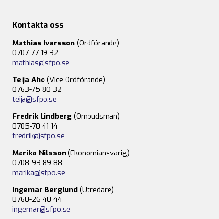
Kontakta oss
Mathias Ivarsson
(Ordförande)
0707-77 19 32
mathias@sfpo.se
Teija Aho
(Vice Ordförande)
0763-75 80 32
teija@sfpo.se
Fredrik Lindberg
(Ombudsman)
0705-70 41 14
fredrik@sfpo.se
Marika Nilsson
(Ekonomiansvarig)
0708-93 89 88
marika@sfpo.se
Ingemar Berglund
(Utredare)
0760-26 40 44
ingemar@sfpo.se