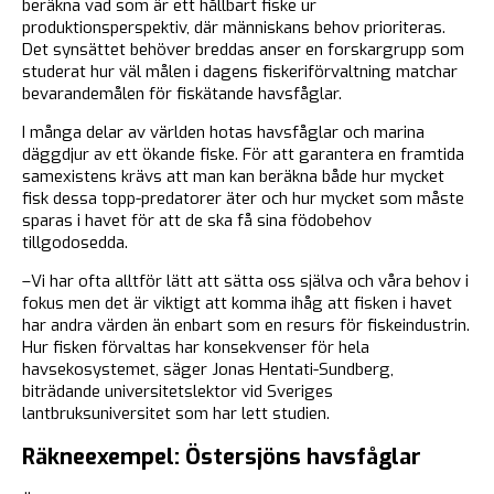
beräkna vad som är ett hållbart fiske ur
produktionsperspektiv, där människans behov prioriteras.
Det synsättet behöver breddas anser en forskargrupp som
studerat hur väl målen i dagens fiskeriförvaltning matchar
bevarandemålen för fiskätande havsfåglar.
I många delar av världen hotas havsfåglar och marina
däggdjur av ett ökande fiske. För att garantera en framtida
samexistens krävs att man kan beräkna både hur mycket
fisk dessa topp-predatorer äter och hur mycket som måste
sparas i havet för att de ska få sina födobehov
tillgodosedda.
–Vi har ofta alltför lätt att sätta oss själva och våra behov i
fokus men det är viktigt att komma ihåg att fisken i havet
har andra värden än enbart som en resurs för fiskeindustrin.
Hur fisken förvaltas har konsekvenser för hela
havsekosystemet, säger Jonas Hentati-Sundberg,
biträdande universitetslektor vid Sveriges
lantbruksuniversitet som har lett studien.
Räkneexempel: Östersjöns havsfåglar