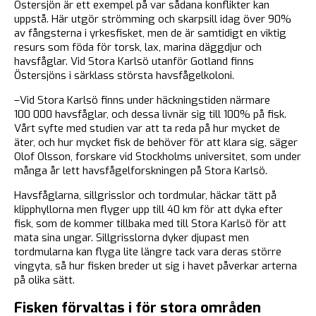
Östersjön är ett exempel på var sådana konflikter kan
uppstå. Här utgör strömming och skarpsill idag över 90%
av fångsterna i yrkesfisket, men de är samtidigt en viktig
resurs som föda för torsk, lax, marina däggdjur och
havsfåglar. Vid Stora Karlsö utanför Gotland finns
Östersjöns i särklass största havsfågelkoloni.
–Vid Stora Karlsö finns under häckningstiden närmare
100 000 havsfåglar, och dessa livnär sig till 100% på fisk.
Vårt syfte med studien var att ta reda på hur mycket de
äter, och hur mycket fisk de behöver för att klara sig, säger
Olof Olsson, forskare vid Stockholms universitet, som under
många år lett havsfågelforskningen på Stora Karlsö.
Havsfåglarna, sillgrisslor och tordmular, häckar tätt på
klipphyllorna men flyger upp till 40 km för att dyka efter
fisk, som de kommer tillbaka med till Stora Karlsö för att
mata sina ungar. Sillgrisslorna dyker djupast men
tordmularna kan flyga lite längre tack vara deras större
vingyta, så hur fisken breder ut sig i havet påverkar arterna
på olika sätt.
Fisken förvaltas i för stora områden