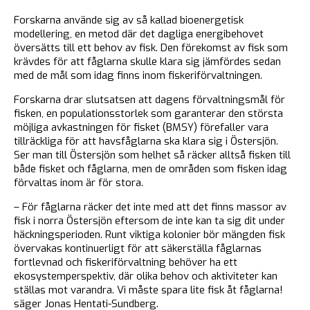
Forskarna använde sig av så kallad bioenergetisk
modellering, en metod där det dagliga energibehovet
översätts till ett behov av fisk. Den förekomst av fisk som
krävdes för att fåglarna skulle klara sig jämfördes sedan
med de mål som idag finns inom fiskeriförvaltningen.
Forskarna drar slutsatsen att dagens förvaltningsmål för
fisken, en populationsstorlek som garanterar den största
möjliga avkastningen för fisket (BMSY) förefaller vara
tillräckliga för att havsfåglarna ska klara sig i Östersjön.
Ser man till Östersjön som helhet så räcker alltså fisken till
både fisket och fåglarna, men de områden som fisken idag
förvaltas inom är för stora.
– För fåglarna räcker det inte med att det finns massor av
fisk i norra Östersjön eftersom de inte kan ta sig dit under
häckningsperioden. Runt viktiga kolonier bör mängden fisk
övervakas kontinuerligt för att säkerställa fåglarnas
fortlevnad och fiskeriförvaltning behöver ha ett
ekosystemperspektiv, där olika behov och aktiviteter kan
ställas mot varandra. Vi måste spara lite fisk åt fåglarna!
säger Jonas Hentati-Sundberg.