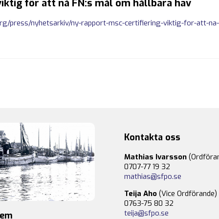
viktig för att nå FN:s mål om hållbara hav
g/press/nyhetsarkiv/ny-rapport-msc-certifiering-viktig-for-att-na
Kontakta oss
Mathias Ivarsson
(Ordföra
0707-77 19 32
mathias@sfpo.se
Teija Aho
(Vice Ordförande)
0763-75 80 32
teija@sfpo.se
lem