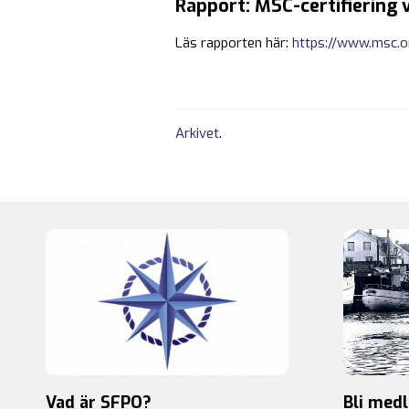
Rapport: MSC-certifiering 
Läs rapporten här:
https://www.msc.or
Arkivet
.
Vad är SFPO?
Bli med