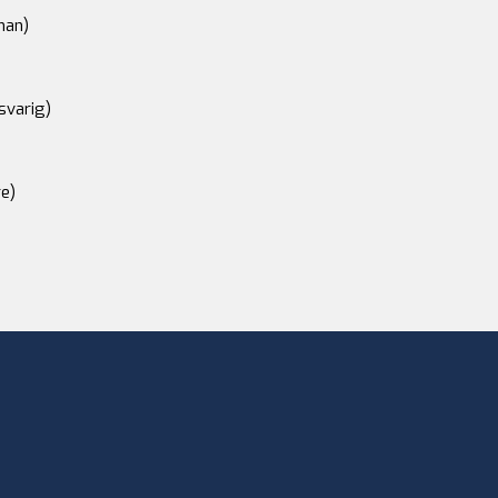
an)
svarig)
e)