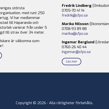
Fredrik Lindberg
(Ombudsm
veriges största
0705-70 41 14
organisation, med runt 250
fredrik@sfpo.se
rtyg. Vi har medlemmar
stad till Haparanda och
Marika Nilsson
(Ekonomian
storlek varierar från under 5
0708-93 89 88
gd till strax över 34 meter.
marika@sfpo.se
fiskare är välkomna som
Ingemar Berglund
(Utredar
r!
0760-26 40 44
ingemar@sfpo.se
Läs mer
Copyright © 2026 - Alla rättigheter förbehålls.