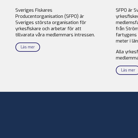
Sveriges Fiskares
SFPO är S
Producentorganisation (SFPO) är
yrkesfiske
Sveriges största organisation för
medlemsfa
yrkesfiskare och arbetar för att
från Ström
tillvarata våra medlemmars intressen.
fartygens 
meter i län
Läs mer
Alla yrkes
medlemma
Läs mer