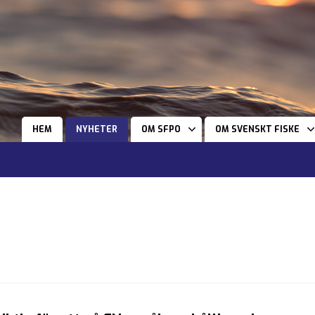
HEM
NYHETER
OM SFPO
OM SVENSKT FISKE