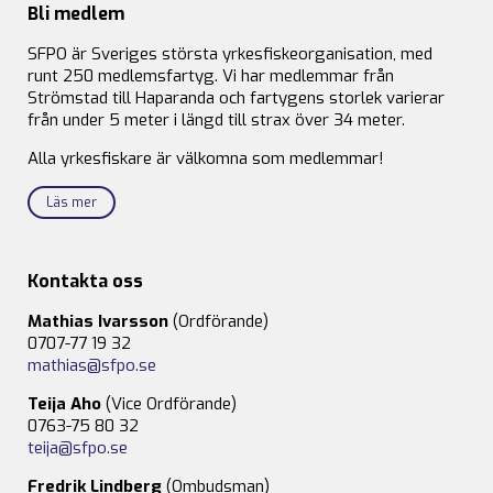
Bli medlem
SFPO är Sveriges största yrkesfiskeorganisation, med
runt 250 medlemsfartyg. Vi har medlemmar från
Strömstad till Haparanda och fartygens storlek varierar
från under 5 meter i längd till strax över 34 meter.
Alla yrkesfiskare är välkomna som medlemmar!
Läs mer
Kontakta oss
Mathias Ivarsson
(Ordförande)
0707-77 19 32
mathias@sfpo.se
Teija Aho
(Vice Ordförande)
0763-75 80 32
teija@sfpo.se
Fredrik Lindberg
(Ombudsman)