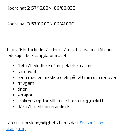
Koordinat 2
57°16.00N
06°00.00E
Koordinat 3
57°06.00N
06°41.00E
Trots fiskeförbudet är det tillåtet att använda följande
redskap i det stängda området:
flyttrål vid fiske efter pelagiska arter
snörpvad
garn med en maskstorlek på 120 mm och däröver
drivgarn
tinor
skrapor
krokredskap för sill, makrill och taggmakrill
Räktrål med sorterande rist
Länk till norsk myndighets hemsida:
Föreskrift om
stängning