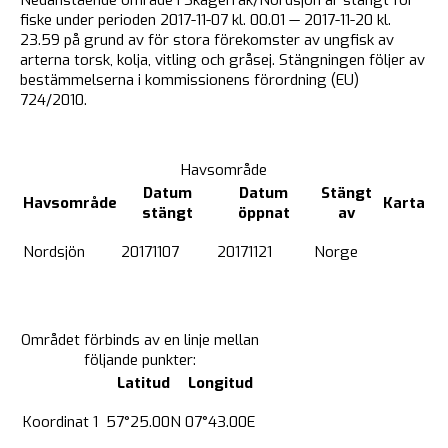
fiske under perioden 2017-11-07 kl. 00.01 — 2017-11-20 kl.
23.59 på grund av för stora förekomster av ungfisk av
arterna torsk, kolja, vitling och gråsej. Stängningen följer av
bestämmelserna i kommissionens förordning (EU)
724/2010.
Havsområde
Datum
Datum
Stängt
Havsområde
Karta
stängt
öppnat
av
Nordsjön
20171107
20171121
Norge
Området förbinds av en linje mellan
följande punkter:
Latitud
Longitud
Koordinat 1
57°25.00N
07°43.00E