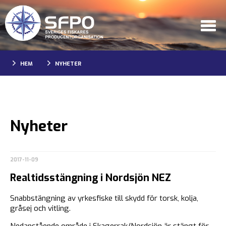
HEM
NYHETER
Nyheter
2017-11-09
Realtidsstängning i Nordsjön NEZ
Snabbstängning av yrkesfiske till skydd för torsk, kolja,
gråsej och vitling.
Nedanstående område i Skagerrak/Nordsjön är stängt för