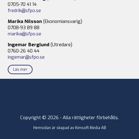
0705-70 41 14
fredrik@sfpo.se
Marika Nilsson
(Ekonomiansvarig)
0708-93 89 88
marika@sfpo.se
Ingemar Berglund
(Utredare)
0760-26 40 44
ingemar@sfpo.se
Läs mer
Copyright © 2026 - Alla rättigheter förbehålls.
Hemsidan är skapad av
Kimsoft Media AB