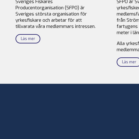
Sveriges Fiskares
SFPO är S
Producentorganisation (SFPO) är
yrkesfiske
Sveriges största organisation för
medlemsfa
yrkesfiskare och arbetar för att
från Ström
tillvarata våra medlemmars intressen.
fartygens 
meter i län
Läs mer
Alla yrkes
medlemma
Läs mer