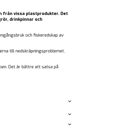
n från vissa plastprodukter. Det
rör, drinkpinnar och
r engångsbruk och fiskeredskap av
kerna till nedskräpningsproblemet,
en. Det är bättre att satsa på