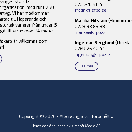
veriges största
0705-70 41 14
organisation, med runt 250
fredrik@sfpo.se
rtyg. Vi har medlemmar
stad till Haparanda och
Marika Nilsson
(Ekonomian
storlek varierar från under 5
0708-93 89 88
gd till strax över 34 meter.
marika@sfpo.se
fiskare är välkomna som
Ingemar Berglund
(Utredar
r!
0760-26 40 44
ingemar@sfpo.se
Läs mer
Copyright © 2026 - Alla rättigheter förbehålls.
Hemsidan är skapad av
Kimsoft Media AB