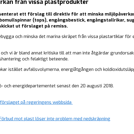
rkan från vissa plastprodukter
terat ett förslag till direktiv för att minska miljöpåverka
 bomullspinnar (tops), engångsbestick, engångstallrikar, sug
skickat ut förslaget på remiss
.
ebygga och minska det marina skräpet från vissa plastartiklar fö
 och vi är bland annat kritiska till att man inte åtgärdar grundorsa
shantering och felaktigt beteende.
ökar istället avfallsvolymerna, energiåtgången och koldioxidutsläpp
jö- och energidepartementet senast den 20 augusti 2018.
 förslaget på regeringens webbsida
: Förbud mot plast löser inte problem med nedskräpning