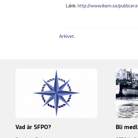
Länk:
http://www.ikem.se/publicera
Arkivet
.
Vad är SFPO?
Bli med