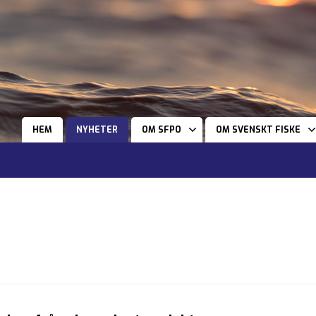
HEM
NYHETER
OM SFPO
OM SVENSKT FISKE