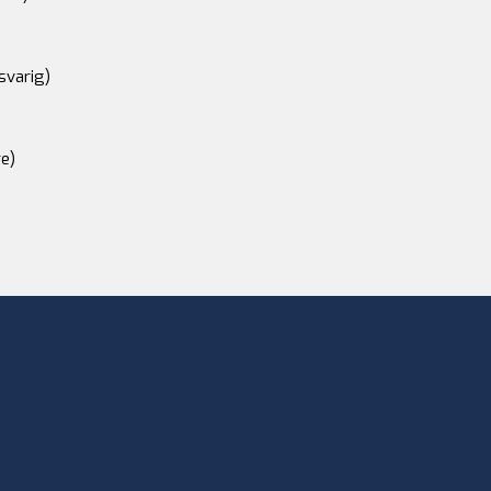
svarig)
e)