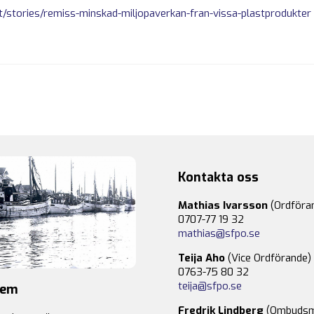
t/stories/remiss-minskad-miljopaverkan-fran-vissa-plastprodukter
Kontakta oss
Mathias Ivarsson
(Ordföra
0707-77 19 32
mathias@sfpo.se
Teija Aho
(Vice Ordförande)
0763-75 80 32
teija@sfpo.se
lem
Fredrik Lindberg
(Ombudsm