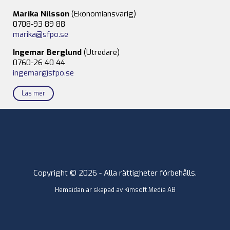
Marika Nilsson
(Ekonomiansvarig)
0708-93 89 88
marika@sfpo.se
Ingemar Berglund
(Utredare)
0760-26 40 44
ingemar@sfpo.se
Läs mer
Copyright © 2026 - Alla rättigheter förbehålls.
Hemsidan är skapad av
Kimsoft Media AB