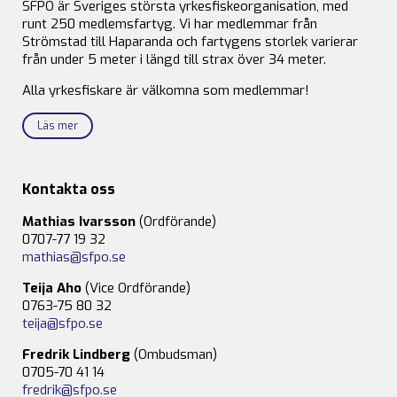
SFPO är Sveriges största yrkesfiskeorganisation, med
runt 250 medlemsfartyg. Vi har medlemmar från
Strömstad till Haparanda och fartygens storlek varierar
från under 5 meter i längd till strax över 34 meter.
Alla yrkesfiskare är välkomna som medlemmar!
Läs mer
Kontakta oss
Mathias Ivarsson
(Ordförande)
0707-77 19 32
mathias@sfpo.se
Teija Aho
(Vice Ordförande)
0763-75 80 32
teija@sfpo.se
Fredrik Lindberg
(Ombudsman)
0705-70 41 14
fredrik@sfpo.se