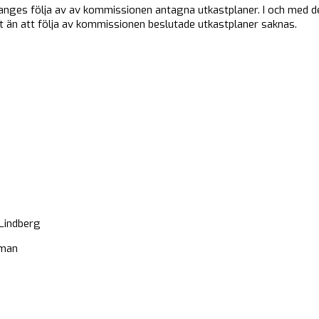
anges följa av av kommissionen antagna utkastplaner. I och med d
t än att följa av kommissionen beslutade utkastplaner saknas.
ndberg
an