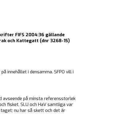
krifter FIFS 2004:36 gällande
rak och Kattegatt (dnr 3268-15)
på innehållet i densamma. SFPO vill i
med avseende på minsta referensstorlek
och fisket, SLU och HaV samtliga var
aget; nu har så skett och det är