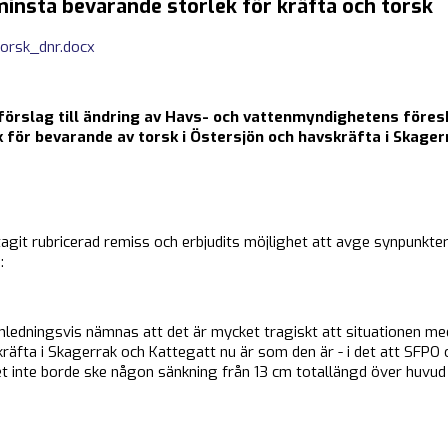
insta bevarande storlek för kräfta och torsk
orsk_dnr.docx
 förslag till ändring av Havs- och vattenmyndighetens föres
 för bevarande av torsk i Östersjön och havskräfta i Skager
git rubricerad remiss och erbjudits möjlighet att avge synpunkter 
:
är inledningsvis nämnas att det är mycket tragiskt att situationen 
äfta i Skagerrak och Kattegatt nu är som den är - i det att SFPO 
 inte borde ske någon sänkning från 13 cm totallängd över huvud t