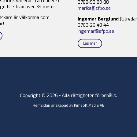
storlek varierar från under 5
0708-93 89 88
gd till strax över 34 meter.
marika@sfpo.se
fiskare är välkomna som
Ingemar Berglund
(Utredar
r!
0760-26 40 44
ingemar@sfpo.se
Läs mer
Copyright © 2026 - Alla rättigheter förbehålls.
Hemsidan är skapad av
Kimsoft Media AB