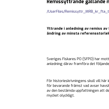
Remissyttrande gällande m
/UserFiles/Remissyttr_MRB_kr_fta_t
Yttrande i anledning av remiss av
ändring av minsta referensstorlek
Sveriges Fiskares PO (SFPO) har motta
anledning därav framföra det följande
För historieskrivningens skull vill h
för bevarande främst vad avser havskr
av den bestämda uppfattningen att det
mycket olyckligt.