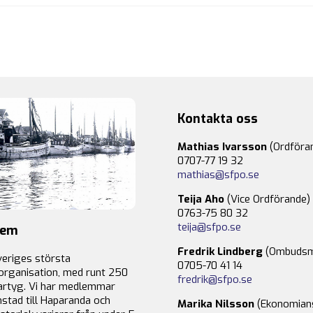
Kontakta oss
Mathias Ivarsson
(Ordföra
0707-77 19 32
mathias@sfpo.se
Teija Aho
(Vice Ordförande)
0763-75 80 32
teija@sfpo.se
lem
Fredrik Lindberg
(Ombudsm
veriges största
0705-70 41 14
organisation, med runt 250
fredrik@sfpo.se
rtyg. Vi har medlemmar
stad till Haparanda och
Marika Nilsson
(Ekonomian