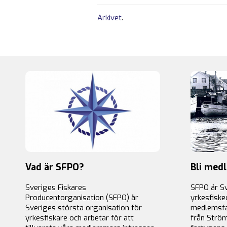
Arkivet
.
Vad är SFPO?
Bli med
Sveriges Fiskares
SFPO är S
Producentorganisation (SFPO) är
yrkesfiske
Sveriges största organisation för
medlemsfa
yrkesfiskare och arbetar för att
från Ström