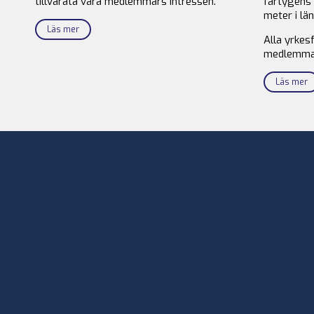
tillvarata våra medlemmars intressen.
fartygens 
meter i län
Läs mer
Alla yrkes
medlemma
Läs mer