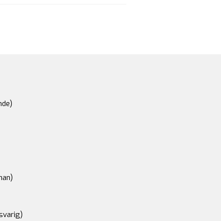
nde)
an)
svarig)