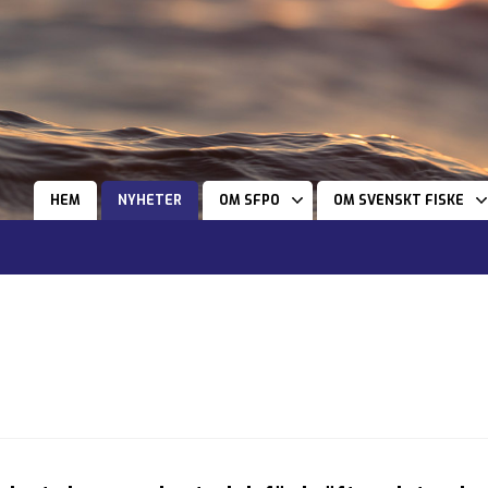
HEM
NYHETER
OM SFPO
OM SVENSKT FISKE