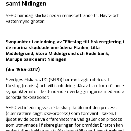
samt Nidingen
SFPO har idag skickat nedan remissyttrande till Havs- och
vattenmyndigheten:
Synpunkter i anledning av ”Förslag till fiskereglering i
de marina skyddade områdena Fladen, Lilla
Middelgrund, Stora Middelgrund och Röde bank,
Morups bank samt Nidingen
(dnr 1565-2017)
Sveriges Fiskares PO (SFPO) har mottagit rubricerat
förslag (remiss) och vill i anledning därav framföra följande
synpunkter inför de stundande överläggningarna med andra
berörda fiskenationer:
SFPO vill inledningsvis rikta skarp kritik mot den process
(eller rättare sagt: icke-process) som förevarit i saken. I
ljuset av de positiva erfarenheterna vad gäller den process
som utmynnade i fiskeregleringen för området Bratten kan
endast djupt beklagas att förslagsställaren, Länsstyrelsen i