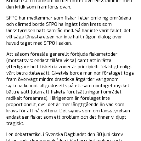
Kritiken som framkom vid det mötet överensstämmer med
den kritik som framförts ovan.
SFPO har medlemmar som fiskar i eller omkring områdena
och därmed borde SFPO ha ingått i den krets som
länsstyrelsen haft samråd med. Så har inte varit fallet, det
vill säga länsstyrelsen har inte haft någon dialog över
huvud taget med SFPO i saken.
Att såsom föreslås generellt förbjuda fiskemetoder
(motsatsvis: endast tillåta vissa) samt att inrätta
ytterligare helt fiskefria zoner är principiellt felaktigt enligt
vårt betraktelsesätt. Givetvis borde man när förslaget togs
fram övervägt mindre drastiska åtgärder varigenom
syftena kunnat tillgodosetts på ett sammantaget mycket
bättre sätt (utan att fiskets förutsättningar i området
radikalt försämras). Härigenom är förslaget inte
proportionellt, dvs. det är mer långtgående än vad som
krävs för att nå syftena. Det synes som om länsstyrelsen
endast ser fisket som ett problem och det finner vi djupt
tragiskt.
I en debattartikel i Svenska Dagbladet den 30 juni skrev
bland andra kommunalråden i Varberg, Falkenberg och