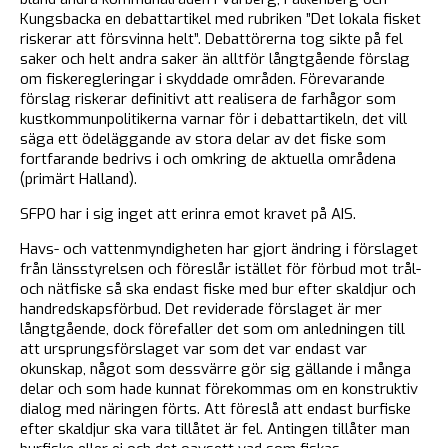
Kungsbacka en debattartikel med rubriken ”Det lokala fisket
riskerar att försvinna helt”. Debattörerna tog sikte på fel
saker och helt andra saker än alltför långtgående förslag
om fiskeregleringar i skyddade områden. Förevarande
förslag riskerar definitivt att realisera de farhågor som
kustkommunpolitikerna varnar för i debattartikeln, det vill
säga ett ödeläggande av stora delar av det fiske som
fortfarande bedrivs i och omkring de aktuella områdena
(primärt Halland).
SFPO har i sig inget att erinra emot kravet på AIS.
Havs- och vattenmyndigheten har gjort ändring i förslaget
från länsstyrelsen och föreslår istället för förbud mot trål-
och nätfiske så ska endast fiske med bur efter skaldjur och
handredskapsförbud. Det reviderade förslaget är mer
långtgående, dock förefaller det som om anledningen till
att ursprungsförslaget var som det var endast var
okunskap, något som dessvärre gör sig gällande i många
delar och som hade kunnat förekommas om en konstruktiv
dialog med näringen förts. Att föreslå att endast burfiske
efter skaldjur ska vara tillåtet är fel. Antingen tillåter man