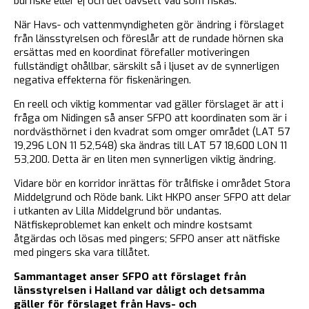
burfiske eller ej och det oavsett vad som fiskas.
När Havs- och vattenmyndigheten gör ändring i förslaget
från länsstyrelsen och föreslår att de rundade hörnen ska
ersättas med en koordinat förefaller motiveringen
fullständigt ohållbar, särskilt så i ljuset av de synnerligen
negativa effekterna för fiskenäringen.
En reell och viktig kommentar vad gäller förslaget är att i
fråga om Nidingen så anser SFPO att koordinaten som är i
nordvästhörnet i den kvadrat som omger området (LAT 57
19,296 LON 11 52,548) ska ändras till LAT 57 18,600 LON 11
53,200. Detta är en liten men synnerligen viktig ändring.
Vidare bör en korridor inrättas för trålfiske i området Stora
Middelgrund och Röde bank. Likt HKPO anser SFPO att delar
i utkanten av Lilla Middelgrund bör undantas.
Nätfiskeproblemet kan enkelt och mindre kostsamt
åtgärdas och lösas med pingers; SFPO anser att nätfiske
med pingers ska vara tillåtet.
Sammantaget anser SFPO att förslaget från
länsstyrelsen i Halland var dåligt och detsamma
gäller för förslaget från Havs- och