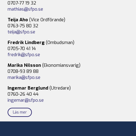
0707-77 19 32
mathias@sfpo.se
Teija Aho
(Vice Ordförande)
0763-75 80 32
teija@sfpo.se
Fredrik Lindberg
(Ombudsman)
0705-70 41 14
fredrik@sfpo.se
Marika Nilsson
(Ekonomiansvarig)
0708-93 89 88
marika@sfpo.se
Ingemar Berglund
(Utredare)
0760-26 40 44
ingemar@sfpo.se
Läs mer