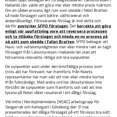
Hallands län, valde att göra mer eller mindre precis tvärtom.
Om en sådan process ägt rum som skedde i fallet Bratten
så hade förslaget varit bättre, välförankrat och
ändamålsenligt. Förevarande förslag är inte detta och
därför
avstyrker SFPO förslaget
. Det
korrekta att göra
enligt vår uppfattning vore att reversera processen
och ta tillbaka förslaget och inleda en ny process på
så sätt som skedde i fallet Bratten
. SFPO beklagar att
Havs- och vattenmyndigheten mer eller mindre rakt av tagit
förslaget från Länsstyrelsen i Hallands län utan att
hörsamma relevanta, riktiga och bra synpunkter.
De synpunkter som under den bristfälliga process som
trots allt har förevarit, har framförts från fiskets
representanter har man valt att mer eller mindre bortse
ifrån fullständigt. Med andra ord har länsstyrelsen inte
förstått de synpunkter som framförts och valt att inte
lyssna på fisket vilket resulterat i ett dåligt förslag.
Vid möte i Nordsjönämndens (NSAC) arbetsgrupp för
Skagerrak och Kattegatt i Göteborg den 31 maj
presenterades det dåliga förslaget på ett förvisso bra sätt.