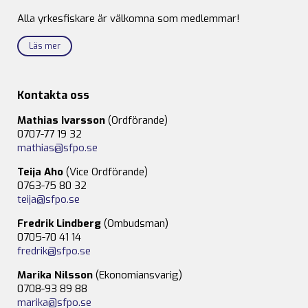
Alla yrkesfiskare är välkomna som medlemmar!
Läs mer
Kontakta oss
Mathias Ivarsson
(Ordförande)
0707-77 19 32
mathias@sfpo.se
Teija Aho
(Vice Ordförande)
0763-75 80 32
teija@sfpo.se
Fredrik Lindberg
(Ombudsman)
0705-70 41 14
fredrik@sfpo.se
Marika Nilsson
(Ekonomiansvarig)
0708-93 89 88
marika@sfpo.se