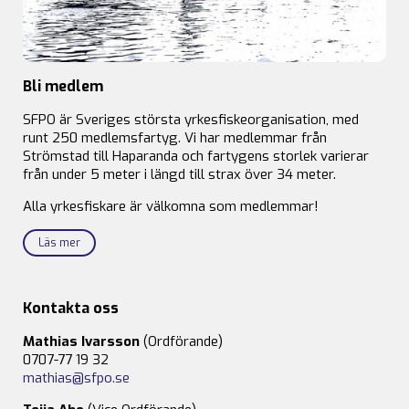
Bli medlem
SFPO är Sveriges största yrkesfiskeorganisation, med
runt 250 medlemsfartyg. Vi har medlemmar från
Strömstad till Haparanda och fartygens storlek varierar
från under 5 meter i längd till strax över 34 meter.
Alla yrkesfiskare är välkomna som medlemmar!
Läs mer
Kontakta oss
Mathias Ivarsson
(Ordförande)
0707-77 19 32
mathias@sfpo.se