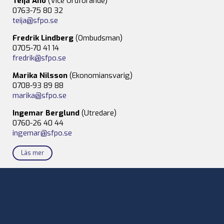
Teija Aho
(Vice Ordförande)
0763-75 80 32
teija@sfpo.se
Fredrik Lindberg
(Ombudsman)
0705-70 41 14
fredrik@sfpo.se
Marika Nilsson
(Ekonomiansvarig)
0708-93 89 88
marika@sfpo.se
Ingemar Berglund
(Utredare)
0760-26 40 44
ingemar@sfpo.se
Läs mer