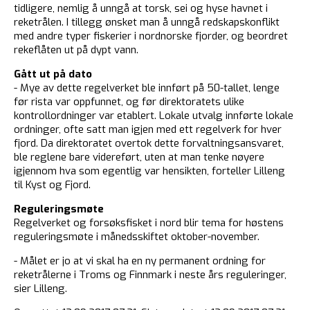
tidligere, nemlig å unngå at torsk, sei og hyse havnet i
reketrålen. I tillegg ønsket man å unngå redskapskonflikt
med andre typer fiskerier i nordnorske fjorder, og beordret
rekeflåten ut på dypt vann.
Gått ut på dato
- Mye av dette regelverket ble innført på 50-tallet, lenge
før rista var oppfunnet, og før direktoratets ulike
kontrollordninger var etablert. Lokale utvalg innførte lokale
ordninger, ofte satt man igjen med ett regelverk for hver
fjord. Da direktoratet overtok dette forvaltningsansvaret,
ble reglene bare videreført, uten at man tenke nøyere
igjennom hva som egentlig var hensikten, forteller Lilleng
til Kyst og Fjord.
Reguleringsmøte
Regelverket og forsøksfisket i nord blir tema for høstens
reguleringsmøte i månedsskiftet oktober-november.
- Målet er jo at vi skal ha en ny permanent ordning for
reketrålerne i Troms og Finnmark i neste års reguleringer,
sier Lilleng.