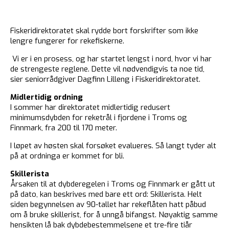
Fiskeridirektoratet skal rydde bort forskrifter som ikke
lengre fungerer for rekefiskerne.
Vi er i en prosess, og har startet lengst i nord, hvor vi har
de strengeste reglene. Dette vil nødvendigvis ta noe tid,
sier seniorrådgiver Dagfinn Lilleng i Fiskeridirektoratet.
Midlertidig ordning
I sommer har direktoratet midlertidig redusert
minimumsdybden for reketrål i fjordene i Troms og
Finnmark, fra 200 til 170 meter.
I løpet av høsten skal forsøket evalueres. Så langt tyder alt
på at ordninga er kommet for bli.
Skillerista
Årsaken til at dybderegelen i Troms og Finnmark er gått ut
på dato, kan beskrives med bare ett ord: Skillerista. Helt
siden begynnelsen av 90-tallet har rekeflåten hatt påbud
om å bruke skillerist, for å unngå bifangst. Nøyaktig samme
hensikten lå bak dybdebestemmelsene et tre-fire tiår