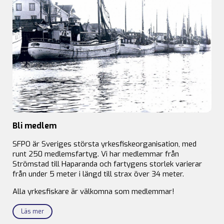
Bli medlem
SFPO är Sveriges största yrkesfiskeorganisation, med
runt 250 medlemsfartyg. Vi har medlemmar från
Strömstad till Haparanda och fartygens storlek varierar
från under 5 meter i längd till strax över 34 meter.
Alla yrkesfiskare är välkomna som medlemmar!
Läs mer