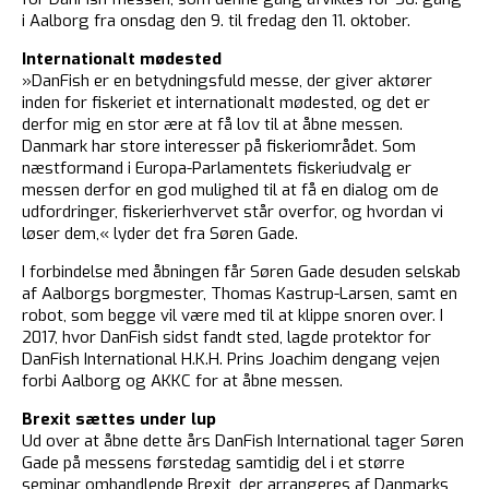
i Aalborg fra onsdag den 9. til fredag den 11. oktober.
Internationalt mødested
»DanFish er en betydningsfuld messe, der giver aktører
inden for fiskeriet et internationalt mødested, og det er
derfor mig en stor ære at få lov til at åbne messen.
Danmark har store interesser på fiskeriområdet. Som
næstformand i Europa-Parlamentets fiskeriudvalg er
messen derfor en god mulighed til at få en dialog om de
udfordringer, fiskerierhvervet står overfor, og hvordan vi
løser dem,« lyder det fra Søren Gade.
I forbindelse med åbningen får Søren Gade desuden selskab
af Aalborgs borgmester, Thomas Kastrup-Larsen, samt en
robot, som begge vil være med til at klippe snoren over. I
2017, hvor DanFish sidst fandt sted, lagde protektor for
DanFish International H.K.H. Prins Joachim dengang vejen
forbi Aalborg og AKKC for at åbne messen.
Brexit sættes under lup
Ud over at åbne dette års DanFish International tager Søren
Gade på messens førstedag samtidig del i et større
seminar omhandlende Brexit, der arrangeres af Danmarks