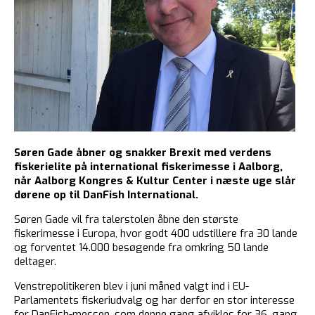
Søren Gade åbner og snakker Brexit med verdens
fiskerielite på international fiskerimesse i Aalborg,
når Aalborg Kongres & Kultur Center i næste uge slår
dørene op til DanFish International.
Søren Gade vil fra talerstolen åbne den største
fiskerimesse i Europa, hvor godt 400 udstillere fra 30 lande
og forventet 14.000 besøgende fra omkring 50 lande
deltager.
Venstrepolitikeren blev i juni måned valgt ind i EU-
Parlamentets fiskeriudvalg og har derfor en stor interesse
for DanFish-messen, som denne gang afvikles for 36. gang