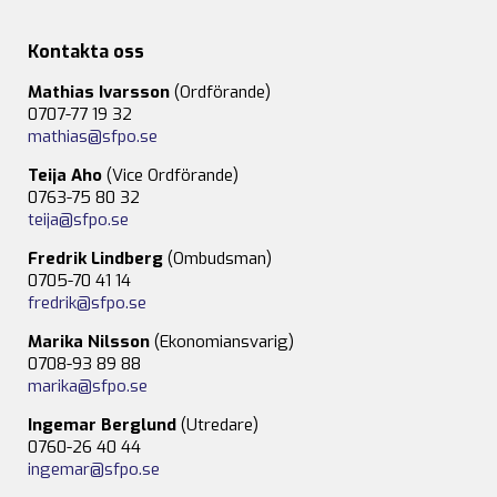
Kontakta oss
Mathias Ivarsson
(Ordförande)
0707-77 19 32
mathias@sfpo.se
Teija Aho
(Vice Ordförande)
0763-75 80 32
teija@sfpo.se
Fredrik Lindberg
(Ombudsman)
0705-70 41 14
fredrik@sfpo.se
Marika Nilsson
(Ekonomiansvarig)
0708-93 89 88
marika@sfpo.se
Ingemar Berglund
(Utredare)
0760-26 40 44
ingemar@sfpo.se