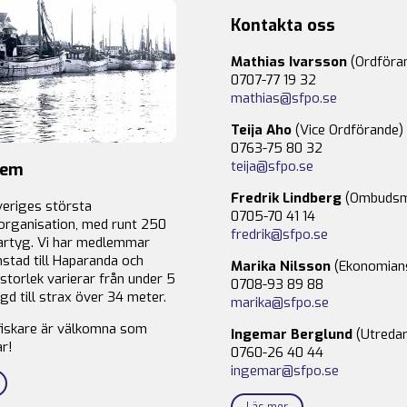
Kontakta oss
Mathias Ivarsson
(Ordföra
0707-77 19 32
mathias@sfpo.se
Teija Aho
(Vice Ordförande)
0763-75 80 32
teija@sfpo.se
lem
Fredrik Lindberg
(Ombudsm
veriges största
0705-70 41 14
organisation, med runt 250
fredrik@sfpo.se
rtyg. Vi har medlemmar
stad till Haparanda och
Marika Nilsson
(Ekonomian
storlek varierar från under 5
0708-93 89 88
gd till strax över 34 meter.
marika@sfpo.se
fiskare är välkomna som
Ingemar Berglund
(Utredar
r!
0760-26 40 44
ingemar@sfpo.se
Läs mer