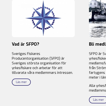
Vad är SFPO?
Bli med
Sveriges Fiskares
SFPO är S
Producentorganisation (SFPO) är
yrkesfiske
Sveriges största organisation för
medlemsfa
yrkesfiskare och arbetar för att
från Ström
tillvarata våra medlemmars intressen.
fartygens 
meter i län
Läs mer
Alla yrkes
medlemma
Läs mer