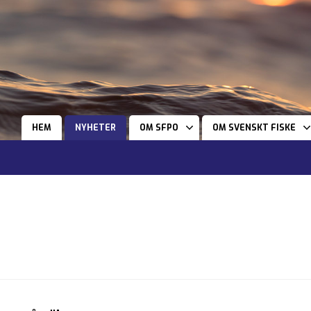
HEM
NYHETER
OM SFPO
OM SVENSKT FISKE