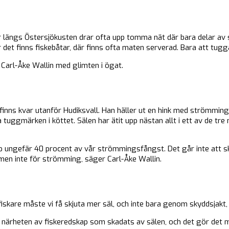
 längs Östersjökusten drar ofta upp tomma nät där bara delar av s
är det finns fiskebåtar, där finns ofta maten serverad. Bara att tugga
r Carl-Åke Wallin med glimten i ögat.
finns kvar utanför Hudiksvall. Han häller ut en hink med strömming
a tuggmärken i köttet. Sälen har ätit upp nästan allt i ett av de tr
p ungefär 40 procent av vår strömmingsfångst. Det går inte att s
 men inte för strömming, säger Carl-Åke Wallin.
fiskare måste vi få skjuta mer säl, och inte bara genom skyddsjakt
äl i närheten av fiskeredskap som skadats av sälen, och det gör det m