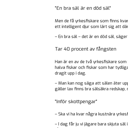
”En bra säl är en död säl”
Men de få yrkesfiskare som finns kvar
ett intelligent djur som lärt sig att d
– En bra säl – det är en död säl, säge
Tar 40 procent av fångsten
Han är en av de två yrkesfiskare som 
halva fiskar och fiskar som har tydlig
dragit upp i dag.
– Man kan nog säga att sälen äter up
gäller lax finns bra sälsäkra redskap,
”Inför skottpengar”
– Ska vi ha kvar några kustnära yrkes
– I dag får ju vi jägare bara skjuta s