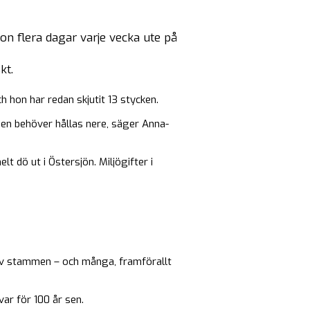
on flera dagar varje vecka ute på
kt.
h hon har redan skjutit 13 stycken.
mmen behöver hållas nere, säger Anna-
t dö ut i Östersjön. Miljögifter i
 av stammen – och många, framförallt
var för 100 år sen.