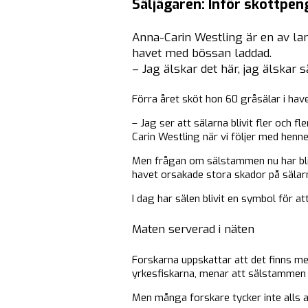
Säljägaren: Inför skottpen
Anna-Carin Westling är en av lan
havet med bössan laddad.
– Jag älskar det här, jag älskar 
Förra året sköt hon 60 gråsälar i have
– Jag ser att sälarna blivit fler och 
Carin Westling när vi följer med henne
Men frågan om sälstammen nu har blivit 
havet orsakade stora skador på sälarn
I dag har sälen blivit en symbol för at
Maten serverad i näten
Forskarna uppskattar att det finns me
yrkesfiskarna, menar att sälstammen nu
Men många forskare tycker inte alls at