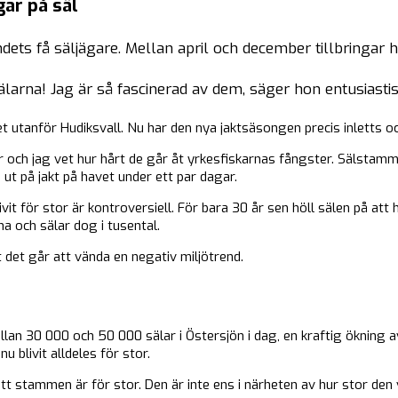
gar på säl
dets få säljägare. Mellan april och december tillbringar h
sälarna! Jag är så fascinerad av dem, säger hon entusiastis
t utanför Hudiksvall. Nu har den nya jaktsäsongen precis inletts oc
fler och jag vet hur hårt de går åt yrkesfiskarnas fångster. Sälsta
 ut på jakt på havet under ett par dagar.
för stor är kontroversiell. För bara 30 år sen höll sälen på att hel
a och sälar dog i tusental.
t det går att vända en negativ miljötrend.
llan 30 000 och 50 000 sälar i Östersjön i dag, en kraftig ökning
 blivit alldeles för stor.
t stammen är för stor. Den är inte ens i närheten av hur stor den 