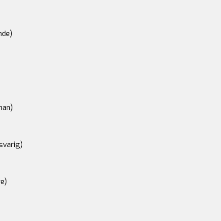
nde)
an)
svarig)
e)