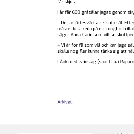
får skjuta.
I år får 600 gråsälar jagas genom sk
– Det är jättesvårt att skjuta säl. Ef
måste du ta reda på ett tungt och illal
säger Anna-Carin som vill se skottpeng
– Vi är för få som vill och kan jaga s
skulle nog fler kunna tänka sig att h
LÄnk med tv-inslag (sänt bl.a. i Rappo
Arkivet
.