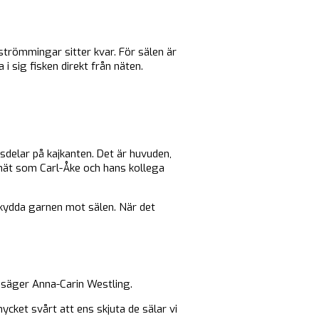
trömmingar sitter kvar. För sälen är
 i sig fisken direkt från näten.
sdelar på kajkanten. Det är huvuden,
e nät som Carl-Åke och hans kollega
kydda garnen mot sälen. När det
, säger Anna-Carin Westling.
ycket svårt att ens skjuta de sälar vi