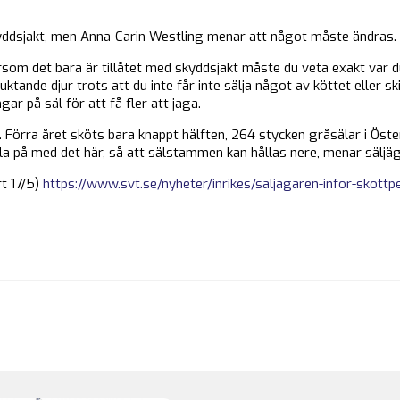
yddsjakt, men Anna-Carin Westling menar att något måste ändras.
tersom det bara är tillåtet med skyddsjakt måste du veta exakt var d
uktande djur trots att du inte får inte sälja något av köttet eller s
ar på säl för att få fler att jaga.
äl. Förra året sköts bara knappt hälften, 264 stycken gråsälar i Ös
ålla på med det här, så att sälstammen kan hållas nere, menar sälj
rt 17/5)
https://www.svt.se/nyheter/inrikes/saljagaren-infor-skottp