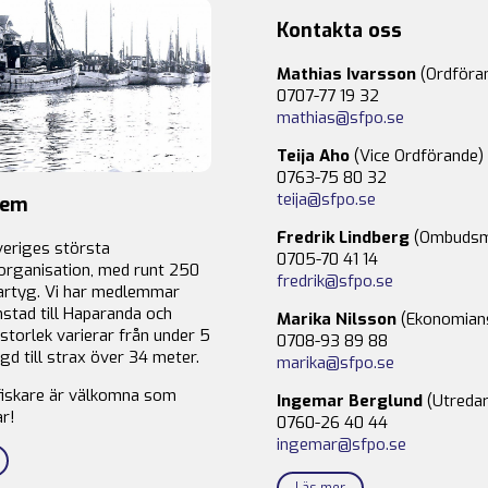
Kontakta oss
Mathias Ivarsson
(Ordföra
0707-77 19 32
mathias@sfpo.se
Teija Aho
(Vice Ordförande)
0763-75 80 32
teija@sfpo.se
lem
Fredrik Lindberg
(Ombudsm
veriges största
0705-70 41 14
organisation, med runt 250
fredrik@sfpo.se
rtyg. Vi har medlemmar
stad till Haparanda och
Marika Nilsson
(Ekonomian
storlek varierar från under 5
0708-93 89 88
gd till strax över 34 meter.
marika@sfpo.se
fiskare är välkomna som
Ingemar Berglund
(Utredar
r!
0760-26 40 44
ingemar@sfpo.se