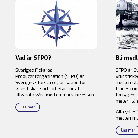
Vad är SFPO?
Bli med
Sveriges Fiskares
SFPO är S
Producentorganisation (SFPO) är
yrkesfiske
Sveriges största organisation för
medlemsfa
yrkesfiskare och arbetar för att
från Ström
tillvarata våra medlemmars intressen.
fartygens 
meter i län
Läs mer
Alla yrkes
medlemma
Läs mer