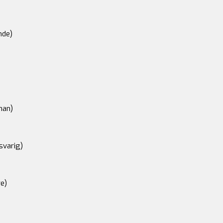
nde)
an)
svarig)
e)