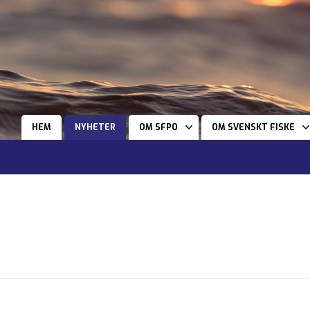
HEM
NYHETER
OM SFPO
OM SVENSKT FISKE