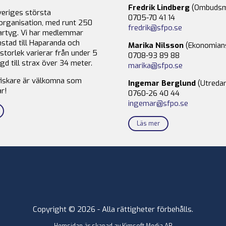
Fredrik Lindberg
(Ombudsm
veriges största
0705-70 41 14
organisation, med runt 250
fredrik@sfpo.se
rtyg. Vi har medlemmar
stad till Haparanda och
Marika Nilsson
(Ekonomian
storlek varierar från under 5
0708-93 89 88
gd till strax över 34 meter.
marika@sfpo.se
fiskare är välkomna som
Ingemar Berglund
(Utredar
r!
0760-26 40 44
ingemar@sfpo.se
Läs mer
Copyright © 2026 - Alla rättigheter förbehålls.