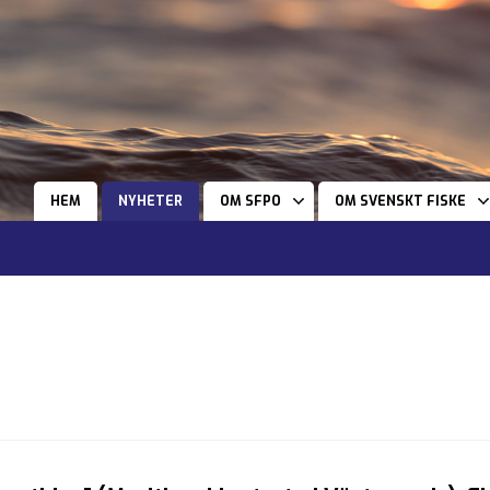
HEM
NYHETER
OM SFPO
OM SVENSKT FISKE