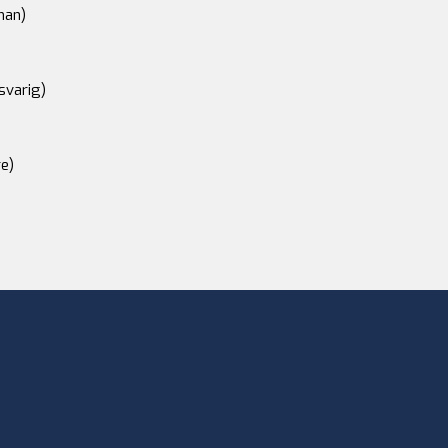
an)
svarig)
e)