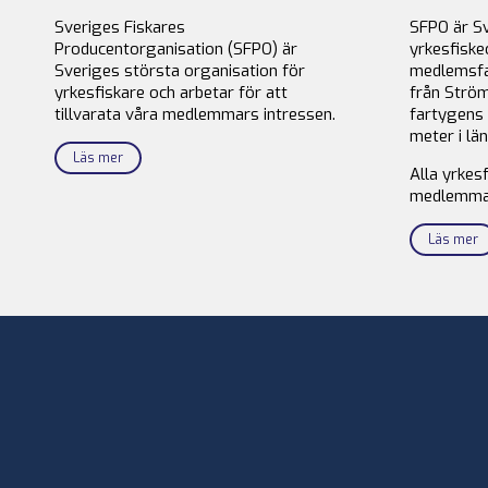
Sveriges Fiskares
SFPO är S
Producentorganisation (SFPO) är
yrkesfiske
Sveriges största organisation för
medlemsfa
yrkesfiskare och arbetar för att
från Ström
tillvarata våra medlemmars intressen.
fartygens 
meter i län
Läs mer
Alla yrkes
medlemma
Läs mer