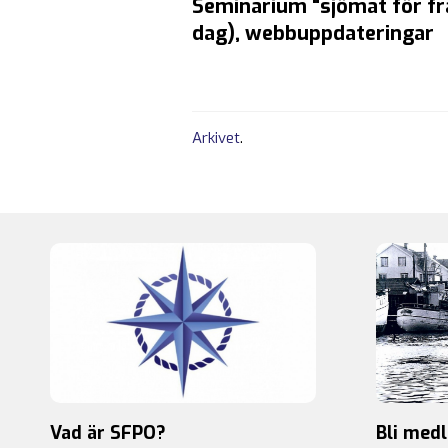
Seminarium "sjömat för fra
dag), webbuppdateringar
Arkivet
.
Vad är SFPO?
Bli med