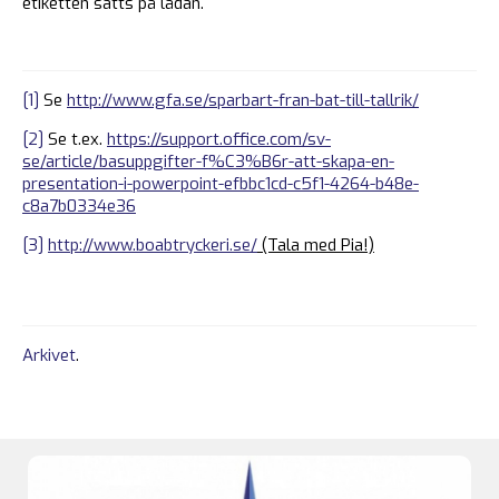
etiketten sätts på lådan.
[1]
Se
http://www.gfa.se/sparbart-fran-bat-till-tallrik/
[2]
Se t.ex.
https://support.office.com/sv-
se/article/basuppgifter-f%C3%B6r-att-skapa-en-
presentation-i-powerpoint-efbbc1cd-c5f1-4264-b48e-
c8a7b0334e36
[3]
http://www.boabtryckeri.se/
(Tala med Pia!)
Arkivet
.