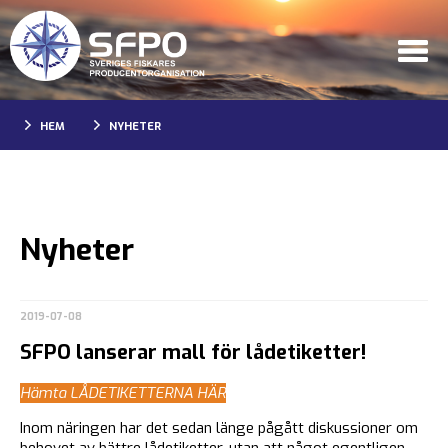
HEM
NYHETER
Nyheter
2019-07-08
SFPO lanserar mall för lådetiketter!
Hämta LÅDETIKETTERNA HÄR
Inom näringen har det sedan länge pågått diskussioner om
behovet av bättre lådetiketter, utan att något egentligen