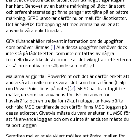
har hänt. Behovet av en bättre märkning på lådor är stort
och erfarenhetsmässigt finns pengar att tjäna på en bättre
märkning. SFPO lanserar därför nu en mall för lådetiketter.
Det är SFPO:s förhoppning att medlemmarna väljer att
använda våra etikettmallar.
GFA tillhandahåller relevant information om de uppgifter
som behöver lämnas.
[1]
Alla dessa uppgifter behöver dock
inte stå på lådetiketten, som inte omfattas av några
formella krav. Icke desto mindre är det viktigt att etiketterna
är så informativa och säljande som möjligt.
Mallarna är gjorda i PowerPoint och det är därför enkelt att
ändra så att mallen motsvarar det som finns i lådan (hjälp
om PowerPoint finns på nätet)
[2]
. SFPO har framtagit tre
mallar, en som kan användas för fisk, en annan för
havskräfta och en tredje för räka. I nuläget är havskräfta
och räka MSC-certifierade och därför finns MSC-loggan på
dessa etiketter. Givetvis måste du vara ansluten till MSC för
att få använda loggan och om du inte är ansluten måste du
ta bort loggan.
Samtliga mallar är självklart möjliga att ändra, mallen för