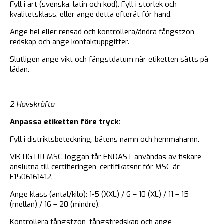
Fyll i art (svenska, latin och kod). Fyll i storlek och
kvalitetsklass, eller ange detta efteråt för hand.
Ange hel eller rensad och kontrollera/ändra fångstzon,
redskap och ange kontaktuppgifter.
Slutligen ange vikt och fångstdatum när etiketten sätts på
lådan.
2 Havskräfta
Anpassa etiketten före tryck:
Fyll i distriktsbeteckning, båtens namn och hemmahamn.
VIKTIGT!!! MSC-loggan får
ENDAST
användas av fiskare
anslutna till certifieringen, certifikatsnr för MSC är
F1506161412.
Ange klass (antal/kilo): 1-5 (XXL) / 6 – 10 (XL) / 11 – 15
(mellan) / 16 – 20 (mindre).
Kontrollera fångstzon, fångstredskap och ange