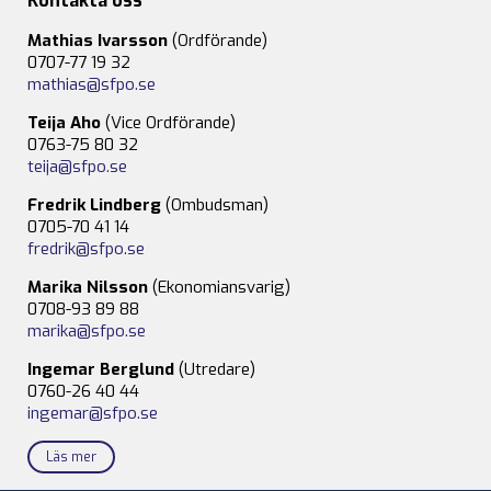
Kontakta oss
Mathias Ivarsson
(Ordförande)
0707-77 19 32
mathias@sfpo.se
Teija Aho
(Vice Ordförande)
0763-75 80 32
teija@sfpo.se
Fredrik Lindberg
(Ombudsman)
0705-70 41 14
fredrik@sfpo.se
Marika Nilsson
(Ekonomiansvarig)
0708-93 89 88
marika@sfpo.se
Ingemar Berglund
(Utredare)
0760-26 40 44
ingemar@sfpo.se
Läs mer