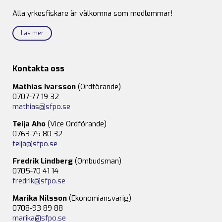
Alla yrkesfiskare är välkomna som medlemmar!
Läs mer
Kontakta oss
Mathias Ivarsson
(Ordförande)
0707-77 19 32
mathias@sfpo.se
Teija Aho
(Vice Ordförande)
0763-75 80 32
teija@sfpo.se
Fredrik Lindberg
(Ombudsman)
0705-70 41 14
fredrik@sfpo.se
Marika Nilsson
(Ekonomiansvarig)
0708-93 89 88
marika@sfpo.se