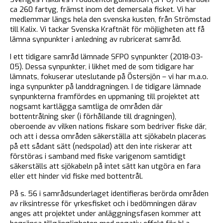
ca 260 fartyg, främst inom det demersala fisket. Vi har
medlemmar längs hela den svenska kusten, från Strömstad
till Kalix. Vi tackar Svenska Kraftnät för möjligheten att få
lämna synpunkter i anledning av rubricerat samråd.
I ett tidigare samråd lämnade SFPO synpunkter (2018-03-
05). Dessa synpunkter, i likhet med de som tidigare har
lämnats, fokuserar uteslutande på Östersjön – vi har m.a.o.
inga synpunkter på landdragningen. I de tidigare lämnade
synpunkterna framfördes en uppmaning till projektet att
nogsamt kartlägga samtliga de områden där
bottentrålning sker (i förhållande till dragningen),
oberoende av vilken nations fiskare som bedriver fiske där,
och att i dessa områden säkerställa att sjökabeln placeras
på ett sådant sätt (nedspolad) att den inte riskerar att
förstöras i samband med fiske varigenom samtidigt
säkerställs att sjökabeln på intet sätt kan utgöra en fara
eller ett hinder vid fiske med bottentrål.
På s. 56 i samrådsunderlaget identifieras berörda områden
av riksintresse för yrkesfisket och i bedömningen därav
anges att projektet under anläggningsfasen kommer att