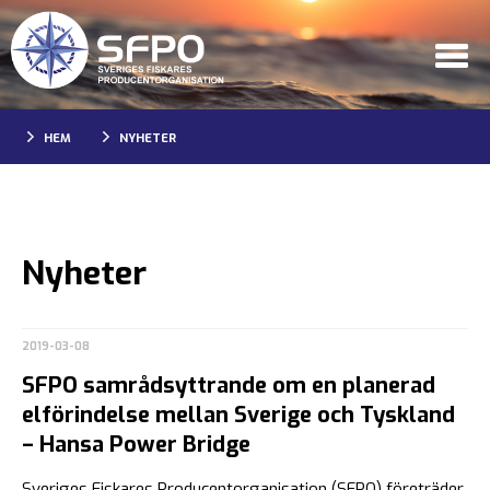
HEM
NYHETER
Nyheter
2019-03-08
SFPO samrådsyttrande om en planerad
elförindelse mellan Sverige och Tyskland
– Hansa Power Bridge
Sveriges Fiskares Producentorganisation (SFPO) företräder