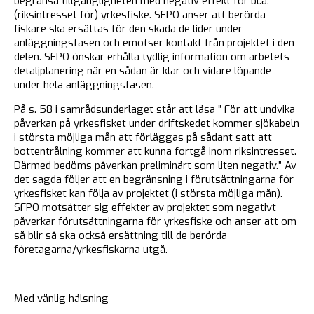
begränsa tillgängligheten med negativ effekt för bl.a.
(riksintresset för) yrkesfiske. SFPO anser att berörda
fiskare ska ersättas för den skada de lider under
anläggningsfasen och emotser kontakt från projektet i den
delen. SFPO önskar erhålla tydlig information om arbetets
detaljplanering när en sådan är klar och vidare löpande
under hela anläggningsfasen.
På s. 58 i samrådsunderlaget står att läsa ” För att undvika
påverkan på yrkesfisket under driftskedet kommer sjökabeln
i största möjliga mån att förläggas på sådant satt att
bottentrålning kommer att kunna fortgå inom riksintresset.
Därmed bedöms påverkan preliminärt som liten negativ.” Av
det sagda följer att en begränsning i förutsättningarna för
yrkesfisket kan följa av projektet (i största möjliga mån).
SFPO motsätter sig effekter av projektet som negativt
påverkar förutsättningarna för yrkesfiske och anser att om
så blir så ska också ersättning till de berörda
företagarna/yrkesfiskarna utgå.
Med vänlig hälsning