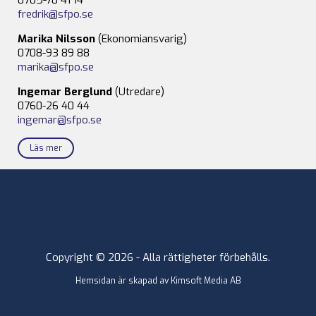
fredrik@sfpo.se
Marika Nilsson
(Ekonomiansvarig)
0708-93 89 88
marika@sfpo.se
Ingemar Berglund
(Utredare)
0760-26 40 44
ingemar@sfpo.se
Läs mer
Copyright © 2026 - Alla rättigheter förbehålls.
Hemsidan är skapad av
Kimsoft Media AB