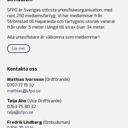
SFPO är Sveriges största yrkesfiskeorganisation, med
runt 250 medlemsfartyg. Vi har medlemmar från
Strömstad till Haparanda och fartygens storlek varierar
från under 5 meter i längd till strax över 34 meter.
Alla yrkesfiskare är välkomna som medlemmar!
Läs mer
Kontakta oss
Mathias Ivarsson
(Ordförande)
0707-77 19 32
mathias@sfpo.se
Teija Aho
(Vice Ordförande)
0763-75 80 32
teija@sfpo.se
Fredrik Lindberg
(Ombudsman)
0705-70 41 14