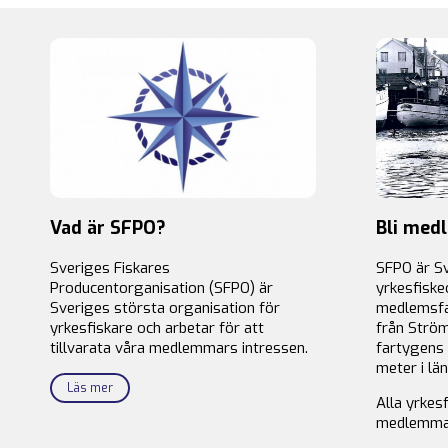
Vad är SFPO?
Bli med
Sveriges Fiskares
SFPO är S
Producentorganisation (SFPO) är
yrkesfiske
Sveriges största organisation för
medlemsfa
yrkesfiskare och arbetar för att
från Ström
tillvarata våra medlemmars intressen.
fartygens 
meter i län
Läs mer
Alla yrkes
medlemma