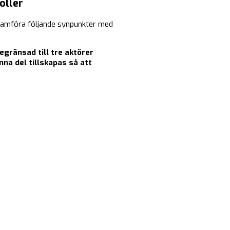
oller
framföra följande synpunkter med
egränsad till tre aktörer
na del tillskapas så att