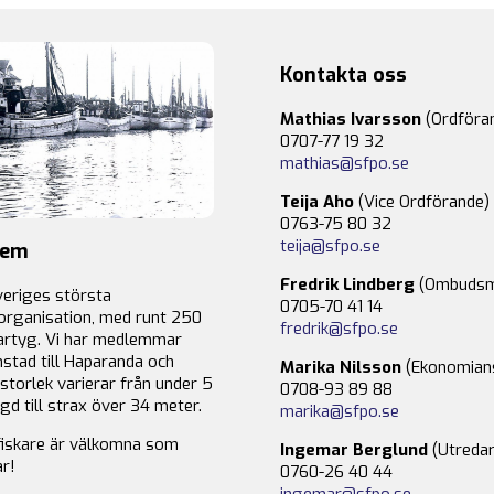
Kontakta oss
Mathias Ivarsson
(Ordföra
0707-77 19 32
mathias@sfpo.se
Teija Aho
(Vice Ordförande)
0763-75 80 32
teija@sfpo.se
lem
Fredrik Lindberg
(Ombudsm
veriges största
0705-70 41 14
organisation, med runt 250
fredrik@sfpo.se
rtyg. Vi har medlemmar
stad till Haparanda och
Marika Nilsson
(Ekonomian
storlek varierar från under 5
0708-93 89 88
gd till strax över 34 meter.
marika@sfpo.se
fiskare är välkomna som
Ingemar Berglund
(Utredar
r!
0760-26 40 44