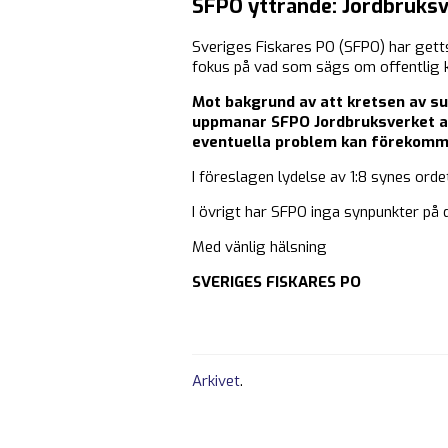
SFPO yttrande: Jordbruksve
Sveriges Fiskares PO (SFPO) har getts
fokus på vad som sägs om offentlig k
Mot bakgrund av att kretsen av sub
uppmanar SFPO Jordbruksverket att
eventuella problem kan förekommas
I föreslagen lydelse av 1:8 synes orde
I övrigt har SFPO inga synpunkter på 
Med vänlig hälsning
SVERIGES FISKARES PO
Arkivet
.