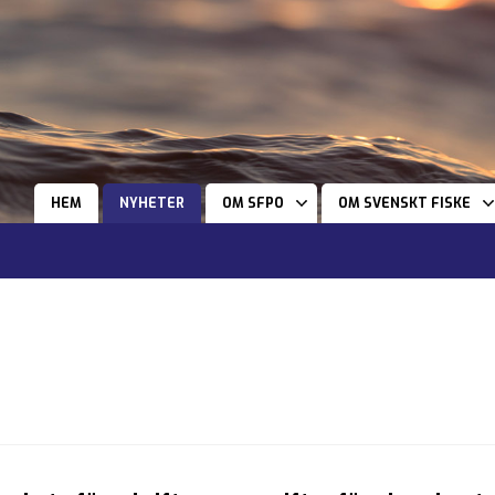
HEM
NYHETER
OM SFPO
OM SVENSKT FISKE