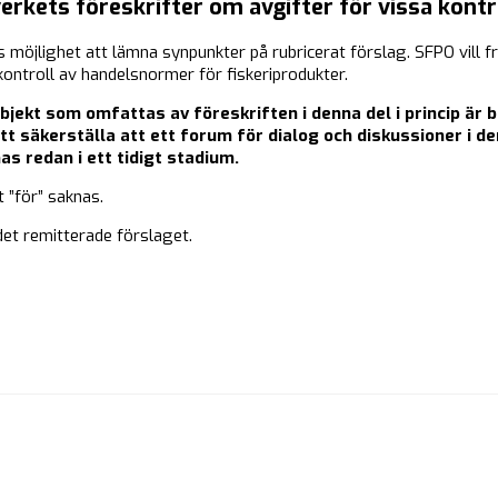
rkets föreskrifter om avgifter för vissa kontr
 möjlighet att lämna synpunkter på rubricerat förslag. SFPO vill 
ontroll av handelsnormer för fiskeriprodukter.
jekt som omfattas av föreskriften i denna del i princip är b
 säkerställa att ett forum för dialog och diskussioner i den
 redan i ett tidigt stadium.
t ”för” saknas.
det remitterade förslaget.