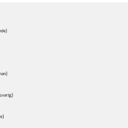
nde)
an)
svarig)
e)