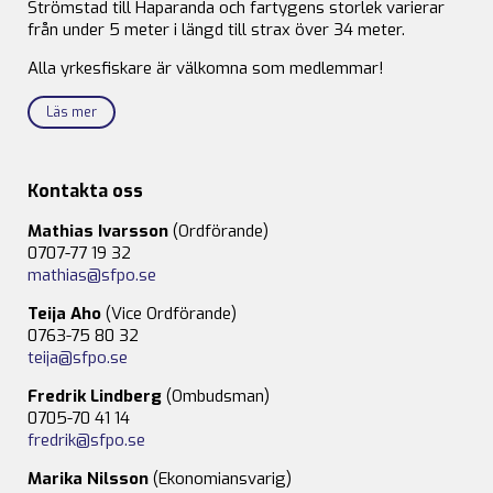
Strömstad till Haparanda och fartygens storlek varierar
från under 5 meter i längd till strax över 34 meter.
Alla yrkesfiskare är välkomna som medlemmar!
Läs mer
Kontakta oss
Mathias Ivarsson
(Ordförande)
0707-77 19 32
mathias@sfpo.se
Teija Aho
(Vice Ordförande)
0763-75 80 32
teija@sfpo.se
Fredrik Lindberg
(Ombudsman)
0705-70 41 14
fredrik@sfpo.se
Marika Nilsson
(Ekonomiansvarig)