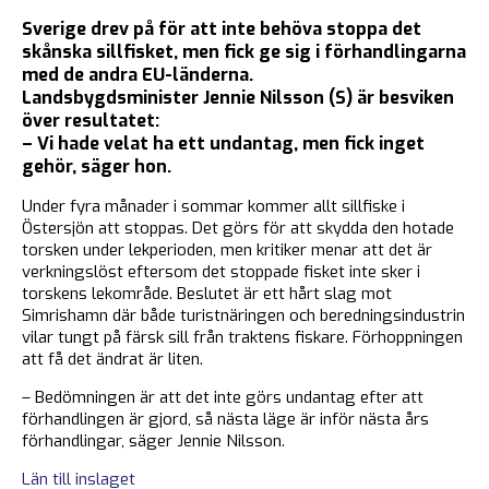
Sverige drev på för att inte behöva stoppa det
skånska sillfisket, men fick ge sig i förhandlingarna
med de andra EU-länderna.
Landsbygdsminister Jennie Nilsson (S) är besviken
över resultatet:
– Vi hade velat ha ett undantag, men fick inget
gehör, säger hon.
Under fyra månader i sommar kommer allt sillfiske i
Östersjön att stoppas. Det görs för att skydda den hotade
torsken under lekperioden, men kritiker menar att det är
verkningslöst eftersom det stoppade fisket inte sker i
torskens lekområde. Beslutet är ett hårt slag mot
Simrishamn där både turistnäringen och beredningsindustrin
vilar tungt på färsk sill från traktens fiskare. Förhoppningen
att få det ändrat är liten.
– Bedömningen är att det inte görs undantag efter att
förhandlingen är gjord, så nästa läge är inför nästa års
förhandlingar, säger Jennie Nilsson.
Län till inslaget