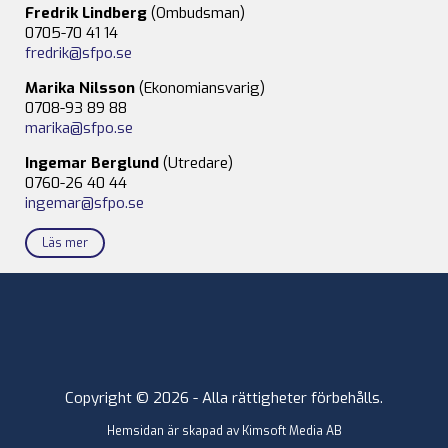
Fredrik Lindberg
(Ombudsman)
0705-70 41 14
fredrik@sfpo.se
Marika Nilsson
(Ekonomiansvarig)
0708-93 89 88
marika@sfpo.se
Ingemar Berglund
(Utredare)
0760-26 40 44
ingemar@sfpo.se
Läs mer
Copyright © 2026 - Alla rättigheter förbehålls.
Hemsidan är skapad av
Kimsoft Media AB