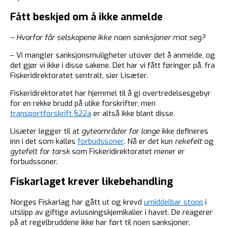
Fått beskjed om å ikke anmelde
– Hvorfor får selskapene ikke noen sanksjoner mot seg?
– Vi mangler sanksjonsmuligheter utover det å anmelde, og
det gjør vi ikke i disse sakene. Det har vi fått føringer på, fra
Fiskeridirektoratet sentralt, sier Lisæter.
Fiskeridirektoratet har hjemmel til å gi overtredelsesgebyr
for en rekke brudd på ulike forskrifter, men
transportforskrift §22a
er altså ikke blant disse.
Lisæter legger til at
gyteområder for lange
ikke defineres
inn i det som kalles
forbudssoner
. Nå er det kun
rekefelt
og
gytefelt for torsk
som Fiskeridirektoratet mener er
forbudssoner.
Fiskarlaget krever likebehandling
Norges Fiskarlag har gått ut og krevd
umiddelbar stopp
i
utslipp av giftige avlusningskjemikalier i havet. De reagerer
på at regelbruddene ikke har ført til noen sanksjoner.