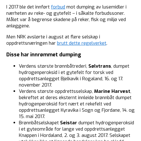
I 2017 ble det innført
forbud
mot dumping av lusemidler i
nærheten av reke- og gytefelt – i såkalte forbudssoner.
Målet var å begrense skadene på reker, fisk og miljø ved
anleggene.
Men NRK avslørte i august at flere selskap i
oppdrettsnæringen har
brutt dette regelverket
.
Disse har innrømmet dumping
Verdens største brønnbåtrederi,
Sølvtrans
, dumpet
hydrogenperoksid i et gytefelt for torsk ved
oppdrettsanlegget Bjelkavik i Rogaland, 16. og 17.
november 2017.
Verdens største oppdrettsselskap,
Marine Harvest
,
bekreftet at deres eksternt innleide brønnbåt dumpet
hydrogenperoksid fort nært et rekefelt ved
oppdrettsanlegget Kyravika i Sogn og Fjordane, 14. og
15. mai 2017.
Brønnbåtselskapet
Seistar
dumpet hydrogenperoksid
i et gyteområde for lange ved oppdrettsanlegget
Knappen i Hordaland, 2. og 3. august 2017. Selskapet