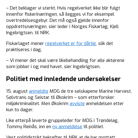
– Det beklager vi sterkt. Hvis regelverket ikke blir fulgt
innenfor fiskerinæringen, så ilegges vi for eksempel
overtredelsesgebyr. Det må også gjelde innenfor
oppdrettsnæringen, sier leder i Norges Fiskarlag, Kjell
Ingebrigtsen, til NRK.
Fiskarlaget mener
regelverket er for dårlig
, slik det
praktiseres i dag.
– Vi mener det skal være likebehandling for alle aktørene
som jobber i og med havet, sier Ingebrigtsen.
Politiet med innledende undersøkelser
15. august
anmeldte
MDG de tre selskapene Marine Harvest,
Sølvtrans og Seistar til Økokrim – som etterforsker
miljøkriminalitet. Men Økokrim
avviste
anmeldelsen etter
kun to dager.
Like etterpå leverte gruppeleder for MDG i Trøndelag,
Tommy Reinås, inn en
ny anmeldelse
til politiet.
Vest politidistrikt bekrefter til NRK at de har mottatt