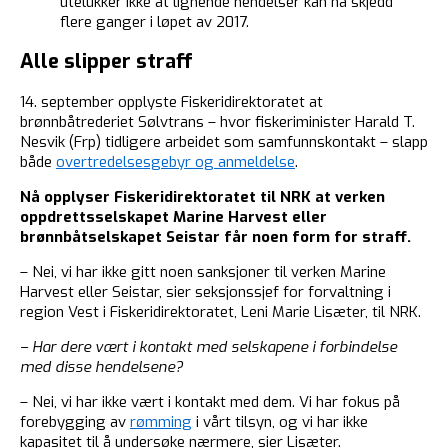
utelukker ikke at lignende hendelser kan ha skjedd
flere ganger i løpet av 2017.
Alle slipper straff
14. september opplyste Fiskeridirektoratet at
brønnbåtrederiet Sølvtrans – hvor fiskeriminister Harald T.
Nesvik (Frp) tidligere arbeidet som samfunnskontakt – slapp
både
overtredelsesgebyr og anmeldelse
.
Nå opplyser Fiskeridirektoratet til NRK at verken
oppdrettsselskapet Marine Harvest eller
brønnbåtselskapet Seistar får noen form for straff.
– Nei, vi har ikke gitt noen sanksjoner til verken Marine
Harvest eller Seistar, sier seksjonssjef for forvaltning i
region Vest i Fiskeridirektoratet, Leni Marie Lisæter, til NRK.
– Har dere vært i kontakt med selskapene i forbindelse
med disse hendelsene?
– Nei, vi har ikke vært i kontakt med dem. Vi har fokus på
forebygging av
rømming
i vårt tilsyn, og vi har ikke
kapasitet til å undersøke nærmere, sier Lisæter.