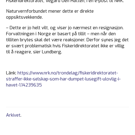
Fiskeridirektoratet, Vegard Oen Hatten, i en e-post til NRK.
Naturvernforbundet mener dette er direkte
oppsiktsvekkende.
– Dette er jo helt vilt, og viser jo nærmest en resignasjon.
Forvaltningen i Norge er basert på tillit – men når den
tilliten brytes skal det være reaksjoner. Derfor synes jeg det
er svært problematisk hvis Fiskeridirektoratet ikke er villig
til å reagere, sier Lundberg.
Länk:
https://www.nrk.no/trondelag/fiskeridirektoratet-
straffer-ikke-selskap-som-har-dumpet-lusegift-ulovlig-i-
havet-1.14239635
Arkivet
.