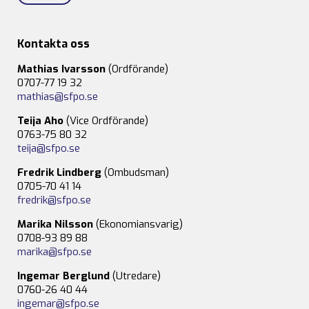
Kontakta oss
Mathias Ivarsson
(Ordförande)
0707-77 19 32
mathias@sfpo.se
Teija Aho
(Vice Ordförande)
0763-75 80 32
teija@sfpo.se
Fredrik Lindberg
(Ombudsman)
0705-70 41 14
fredrik@sfpo.se
Marika Nilsson
(Ekonomiansvarig)
0708-93 89 88
marika@sfpo.se
Ingemar Berglund
(Utredare)
0760-26 40 44
ingemar@sfpo.se