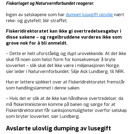
Fiskarlaget og Naturvernforbundet reagerer.
Ingen av selskapene som har
dumpet lusegift ulovlig
nært
reke- og gytefelt, blir straffet.
Fiskeridirektoratet kan ikke gi overtredelsesgebyr i
disse sakene – og regelbruddene vurderes ikke som
grove nok for å bli anmeldt.
– Dette er helt uforståelig og dypt urovekkende. At det ikke
skal få noen som helst form for konsekvenser å bryte
lovverket – slik skal det ikke være i miljønasjonen Norge,
sier leder i Naturvernforbundet, Silje Ask Lundberg, til NRK.
Hun er lettere sjokkert over at Fiskeridirektoratet fremstår
som handlingslammet i denne saken.
– Hvis det er slik at de ikke kan håndheve overtredelser, da
må fiskeriministeren komme på banen og sørge for at
Fiskeridirektoratet får sanksjonsmuligheter overfor selskap
som bryter lovverket, sier Lundberg.
Avslørte ulovlig dumping av lusegift