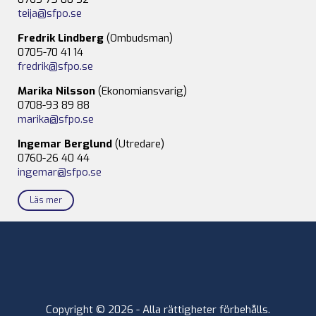
teija@sfpo.se
Fredrik Lindberg
(Ombudsman)
0705-70 41 14
fredrik@sfpo.se
Marika Nilsson
(Ekonomiansvarig)
0708-93 89 88
marika@sfpo.se
Ingemar Berglund
(Utredare)
0760-26 40 44
ingemar@sfpo.se
Läs mer
Copyright © 2026 - Alla rättigheter förbehålls.