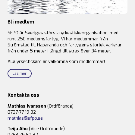
Bli medlem
SFPO är Sveriges största yrkesfiskeorganisation, med
runt 250 medlemsfartyg. Vi har medlemmar från
Strömstad till Haparanda och fartygens storlek varierar
från under 5 meter i längd till strax över 34 meter.
Alla yrkesfiskare är välkomna som medlemmar!
Läs mer
Kontakta oss
Mathias Ivarsson
(Ordförande)
0707-77 19 32
mathias@sfpo.se
Teija Aho
(Vice Ordförande)
0763-75 80 32