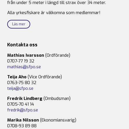
från under 5 meter i längd till strax över 34 meter.
Alla yrkesfiskare är välkomna som medlemmar!
Läs mer
Kontakta oss
Mathias Ivarsson
(Ordförande)
0707-77 19 32
mathias@sfpo.se
Teija Aho
(Vice Ordförande)
0763-75 80 32
teija@sfpo.se
Fredrik Lindberg
(Ombudsman)
0705-70 41 14
fredrik@sfpo.se
Marika Nilsson
(Ekonomiansvarig)
0708-93 89 88