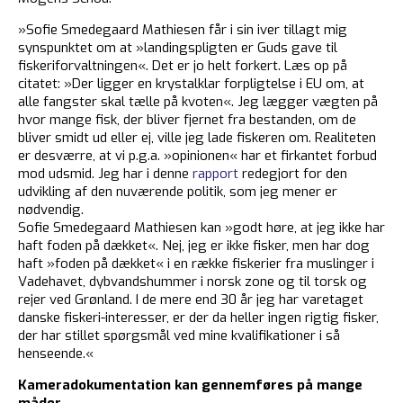
»Sofie Smedegaard Mathiesen får i sin iver tillagt mig
synspunktet om at »landingspligten er Guds gave til
fiskeriforvaltningen«. Det er jo helt forkert. Læs op på
citatet: »Der ligger en krystalklar forpligtelse i EU om, at
alle fangster skal tælle på kvoten«. Jeg lægger vægten på
hvor mange fisk, der bliver fjernet fra bestanden, om de
bliver smidt ud eller ej, ville jeg lade fiskeren om. Realiteten
er desværre, at vi p.g.a. »opinionen« har et firkantet forbud
mod udsmid. Jeg har i denne
rapport
redegjort for den
udvikling af den nuværende politik, som jeg mener er
nødvendig.
Sofie Smedegaard Mathiesen kan »godt høre, at jeg ikke har
haft foden på dækket«. Nej, jeg er ikke fisker, men har dog
haft »foden på dækket« i en række fiskerier fra muslinger i
Vadehavet, dybvandshummer i norsk zone og til torsk og
rejer ved Grønland. I de mere end 30 år jeg har varetaget
danske fiskeri-interesser, er der da heller ingen rigtig fisker,
der har stillet spørgsmål ved mine kvalifikationer i så
henseende.«
Kameradokumentation kan gennemføres på mange
måder