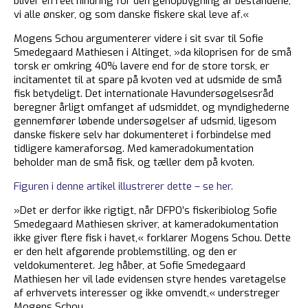
bliver en reel hindring for den genopbygning af bestandene,
vi alle ønsker, og som danske fiskere skal leve af.«
Mogens Schou argumenterer videre i sit svar til Sofie
Smedegaard Mathiesen i Altinget, »da kiloprisen for de små
torsk er omkring 40% lavere end for de store torsk, er
incitamentet til at spare på kvoten ved at udsmide de små
fisk betydeligt. Det internationale Havundersøgelsesråd
beregner årligt omfanget af udsmiddet, og myndighederne
gennemfører løbende undersøgelser af udsmid, ligesom
danske fiskere selv har dokumenteret i forbindelse med
tidligere kameraforsøg. Med kameradokumentation
beholder man de små fisk, og tæller dem på kvoten.
Figuren i denne artikel illustrerer dette – se her.
»Det er derfor ikke rigtigt, når DFPO’s fiskeribiolog Sofie
Smedegaard Mathiesen skriver, at kameradokumentation
ikke giver flere fisk i havet,« forklarer Mogens Schou. Dette
er den helt afgørende problemstilling, og den er
veldokumenteret. Jeg håber, at Sofie Smedegaard
Mathiesen her vil lade evidensen styre hendes varetagelse
af erhvervets interesser og ikke omvendt,« understreger
Mogens Schou.