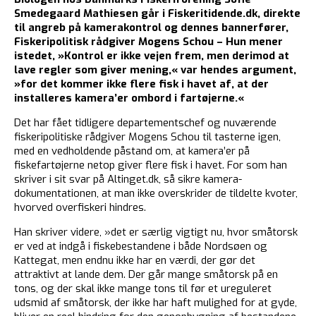
Smedegaard Mathiesen går i Fiskeritidende.dk, direkte
til angreb på kamerakontrol og dennes bannerfører,
Fiskeripolitisk rådgiver Mogens Schou – Hun mener
istedet, »Kontrol er ikke vejen frem, men derimod at
lave regler som giver mening,« var hendes argument,
»for det kommer ikke flere fisk i havet af, at der
installeres kamera’er ombord i fartøjerne.«
Det har fået tidligere departementschef og nuværende
fiskeripolitiske rådgiver Mogens Schou til tasterne igen,
med en vedholdende påstand om, at kamera’er på
fiskefartøjerne netop giver flere fisk i havet. For som han
skriver i sit svar på Altinget.dk, så sikre kamera-
dokumentationen, at man ikke overskrider de tildelte kvoter,
hvorved overfiskeri hindres.
Han skriver videre, »det er særlig vigtigt nu, hvor småtorsk
er ved at indgå i fiskebestandene i både Nordsøen og
Kattegat, men endnu ikke har en værdi, der gør det
attraktivt at lande dem. Der går mange småtorsk på en
tons, og der skal ikke mange tons til før et ureguleret
udsmid af småtorsk, der ikke har haft mulighed for at gyde,