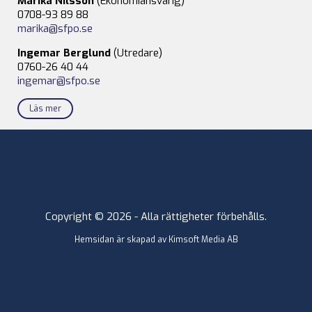
Marika Nilsson
(Ekonomiansvarig)
0708-93 89 88
marika@sfpo.se
Ingemar Berglund
(Utredare)
0760-26 40 44
ingemar@sfpo.se
Läs mer
Copyright © 2026 - Alla rättigheter förbehålls.
Hemsidan är skapad av
Kimsoft Media AB