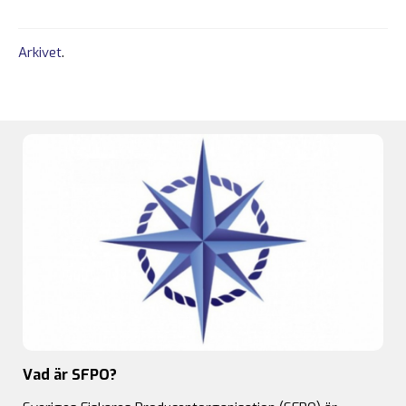
Arkivet
.
Vad är SFPO?