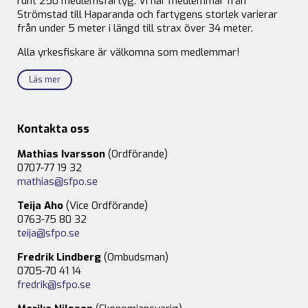
runt 250 medlemsfartyg. Vi har medlemmar från
Strömstad till Haparanda och fartygens storlek varierar
från under 5 meter i längd till strax över 34 meter.
Alla yrkesfiskare är välkomna som medlemmar!
Läs mer
Kontakta oss
Mathias Ivarsson
(Ordförande)
0707-77 19 32
mathias@sfpo.se
Teija Aho
(Vice Ordförande)
0763-75 80 32
teija@sfpo.se
Fredrik Lindberg
(Ombudsman)
0705-70 41 14
fredrik@sfpo.se