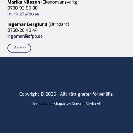
Marika Nilsson
(Ekonomiansvarig)
0708-93 89 88
marika@sfpo.se
Ingemar Berglund
(Utredare)
0760-26 40 44
ingemar@sfpo.se
Läs mer
Copyright © 2026 - Alla rättigheter förbehålls.
Hemsidan är skapad av
Kimsoft Media AB