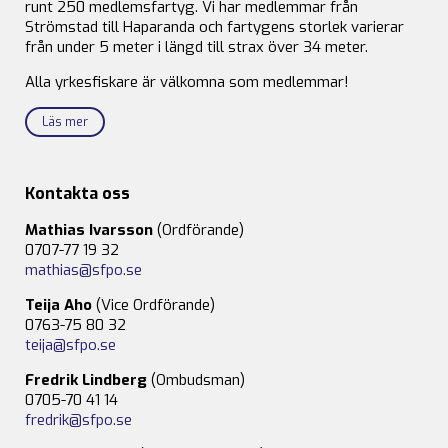
runt 250 medlemsfartyg. Vi har medlemmar från
Strömstad till Haparanda och fartygens storlek varierar
från under 5 meter i längd till strax över 34 meter.
Alla yrkesfiskare är välkomna som medlemmar!
Läs mer
Kontakta oss
Mathias Ivarsson
(Ordförande)
0707-77 19 32
mathias@sfpo.se
Teija Aho
(Vice Ordförande)
0763-75 80 32
teija@sfpo.se
Fredrik Lindberg
(Ombudsman)
0705-70 41 14
fredrik@sfpo.se