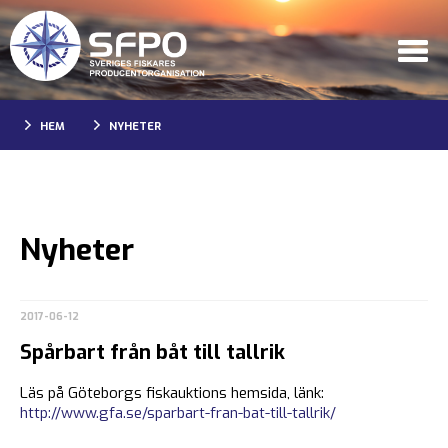
HEM
NYHETER
Nyheter
2017-06-12
Spårbart från båt till tallrik
Läs på Göteborgs fiskauktions hemsida, länk:
http://www.gfa.se/sparbart-fran-bat-till-tallrik/