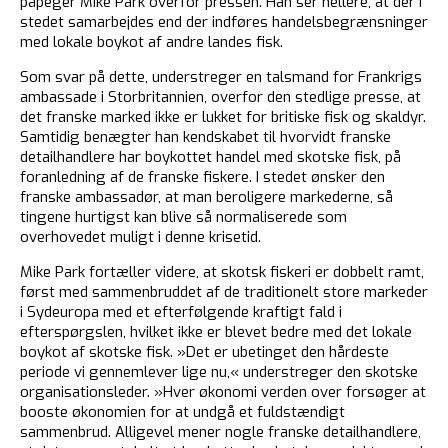
påpeger Mike Park overfor pressen. Han ser hellere, at der i
stedet samarbejdes end der indføres handelsbegrænsninger
med lokale boykot af andre landes fisk.
Som svar på dette, understreger en talsmand for Frankrigs
ambassade i Storbritannien, overfor den stedlige presse, at
det franske marked ikke er lukket for britiske fisk og skaldyr.
Samtidig benægter han kendskabet til hvorvidt franske
detailhandlere har boykottet handel med skotske fisk, på
foranledning af de franske fiskere. I stedet ønsker den
franske ambassadør, at man beroligere markederne, så
tingene hurtigst kan blive så normaliserede som
overhovedet muligt i denne krisetid.
Mike Park fortæller videre, at skotsk fiskeri er dobbelt ramt,
først med sammenbruddet af de traditionelt store markeder
i Sydeuropa med et efterfølgende kraftigt fald i
efterspørgslen, hvilket ikke er blevet bedre med det lokale
boykot af skotske fisk. »Det er ubetinget den hårdeste
periode vi gennemlever lige nu,« understreger den skotske
organisationsleder. »Hver økonomi verden over forsøger at
booste økonomien for at undgå et fuldstændigt
sammenbrud. Alligevel mener nogle franske detailhandlere,