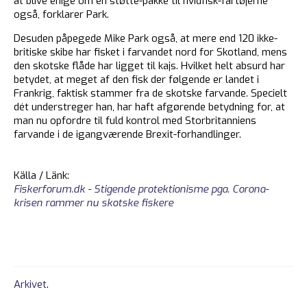
at blive enige om en støtte-pakke til hvidfisk-fartøjerne
også, forklarer Park.
Desuden påpegede Mike Park også, at mere end 120 ikke-
britiske skibe har fisket i farvandet nord for Skotland, mens
den skotske flåde har ligget til kajs. Hvilket helt absurd har
betydet, at meget af den fisk der følgende er landet i
Frankrig, faktisk stammer fra de skotske farvande. Specielt
dét understreger han, har haft afgørende betydning for, at
man nu opfordre til fuld kontrol med Storbritanniens
farvande i de igangværende Brexit-forhandlinger.
Källa / Länk:
Fiskerforum.dk - Stigende protektionisme pga. Corona-
krisen rammer nu skotske fiskere
Arkivet
.