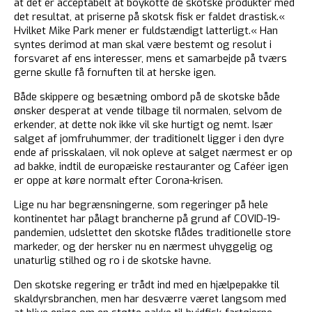
at det er acceptabelt at boykotte de skotske produkter med
det resultat, at priserne på skotsk fisk er faldet drastisk.«
Hvilket Mike Park mener er fuldstændigt latterligt.« Han
syntes derimod at man skal være bestemt og resolut i
forsvaret af ens interesser, mens et samarbejde på tværs
gerne skulle få fornuften til at herske igen.
Både skippere og besætning ombord på de skotske både
ønsker desperat at vende tilbage til normalen, selvom de
erkender, at dette nok ikke vil ske hurtigt og nemt. Især
salget af jomfruhummer, der traditionelt ligger i den dyre
ende af prisskalaen, vil nok opleve at salget nærmest er op
ad bakke, indtil de europæiske restauranter og Caféer igen
er oppe at køre normalt efter Corona-krisen.
Lige nu har begrænsningerne, som regeringer på hele
kontinentet har pålagt brancherne på grund af COVID-19-
pandemien, udslettet den skotske flådes traditionelle store
markeder, og der hersker nu en nærmest uhyggelig og
unaturlig stilhed og ro i de skotske havne.
Den skotske regering er trådt ind med en hjælpepakke til
skaldyrsbranchen, men har desværre været langsom med