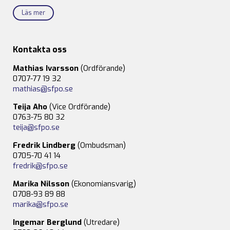
Läs mer
Kontakta oss
Mathias Ivarsson
(Ordförande)
0707-77 19 32
mathias@sfpo.se
Teija Aho
(Vice Ordförande)
0763-75 80 32
teija@sfpo.se
Fredrik Lindberg
(Ombudsman)
0705-70 41 14
fredrik@sfpo.se
Marika Nilsson
(Ekonomiansvarig)
0708-93 89 88
marika@sfpo.se
Ingemar Berglund
(Utredare)