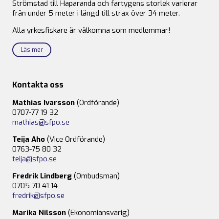
Strömstad till Haparanda och fartygens storlek varierar
från under 5 meter i längd till strax över 34 meter.
Alla yrkesfiskare är välkomna som medlemmar!
Läs mer
Kontakta oss
Mathias Ivarsson
(Ordförande)
0707-77 19 32
mathias@sfpo.se
Teija Aho
(Vice Ordförande)
0763-75 80 32
teija@sfpo.se
Fredrik Lindberg
(Ombudsman)
0705-70 41 14
fredrik@sfpo.se
Marika Nilsson
(Ekonomiansvarig)