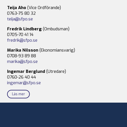
Teija Aho
(Vice Ordförande)
0763-75 80 32
teija@sfpo.se
Fredrik Lindberg
(Ombudsman)
0705-70 41 14
fredrik@sfpo.se
Marika Nilsson
(Ekonomiansvarig)
0708-93 89 88
marika@sfpo.se
Ingemar Berglund
(Utredare)
0760-26 40 44
ingemar@sfpo.se
Läs mer