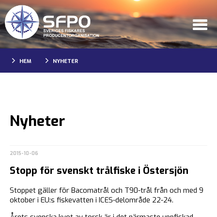
HEM
NYHETER
Nyheter
2015-10-06
Stopp för svenskt trålfiske i Östersjön
Stoppet gäller för Bacomatrål och T90-trål från och med 9
oktober i EU:s fiskevatten i ICES-delområde 22-24.
Årets svenska kvot av torsk är i det närmaste uppfiskad.