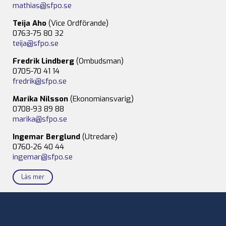
mathias@sfpo.se
Teija Aho
(Vice Ordförande)
0763-75 80 32
teija@sfpo.se
Fredrik Lindberg
(Ombudsman)
0705-70 41 14
fredrik@sfpo.se
Marika Nilsson
(Ekonomiansvarig)
0708-93 89 88
marika@sfpo.se
Ingemar Berglund
(Utredare)
0760-26 40 44
ingemar@sfpo.se
Läs mer