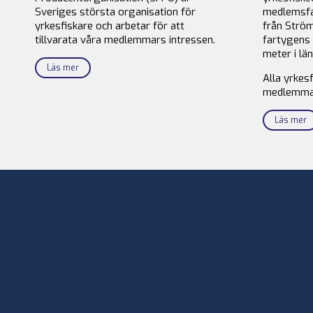
Sveriges största organisation för
medlemsfa
yrkesfiskare och arbetar för att
från Ström
tillvarata våra medlemmars intressen.
fartygens 
meter i län
Läs mer
Alla yrkes
medlemma
Läs mer