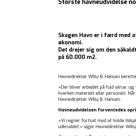
Störste havneudvidelse no
Skagen Havn er i færd med at
økonomi.
Det drejer sig om den såkald
på 60.000 m2.
Havnedirektør Willy B. Hansen berette
»Der bliver arbejdet på fuld skrue, og
hverken materielt eller personelt. Når
Havnedirektør Willy B. Hansen.
Havneudvidelsen forventedes opri
»Vi regner fortsat med at holde tidspl
udbruddet,« siger Havnedirektør Willy