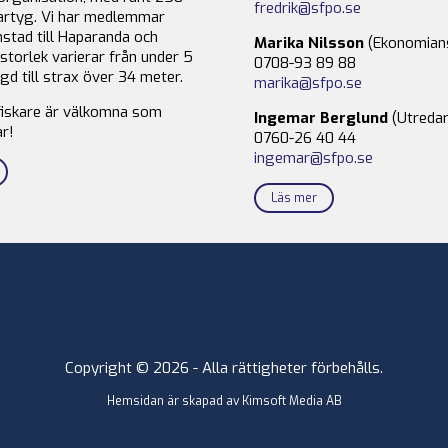
fredrik@sfpo.se
rtyg. Vi har medlemmar
stad till Haparanda och
Marika Nilsson
(Ekonomian
storlek varierar från under 5
0708-93 89 88
gd till strax över 34 meter.
marika@sfpo.se
fiskare är välkomna som
Ingemar Berglund
(Utredar
r!
0760-26 40 44
ingemar@sfpo.se
Läs mer
Copyright © 2026 - Alla rättigheter förbehålls.
Hemsidan är skapad av
Kimsoft Media AB