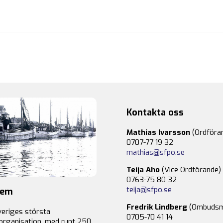
Kontakta oss
Mathias Ivarsson
(Ordföra
0707-77 19 32
mathias@sfpo.se
Teija Aho
(Vice Ordförande)
0763-75 80 32
teija@sfpo.se
lem
Fredrik Lindberg
(Ombudsm
veriges största
0705-70 41 14
organisation, med runt 250