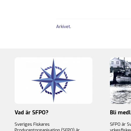
Arkivet
.
Vad är SFPO?
Bli med
Sveriges Fiskares
SFPO är S
Producentorganisation (SFPO) är
yrkesfiske