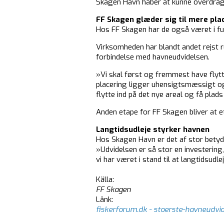
Skagen Havn håber at kunne overdrage a
FF Skagen glæder sig til mere pla
Hos FF Skagen har de også været i ful
Virksomheden har blandt andet rejst run
forbindelse med havneudvidelsen.
»Vi skal først og fremmest have flyt
placering ligger uhensigtsmæssigt og 
flytte ind på det nye areal og få plad
Anden etape for FF Skagen bliver at et
Langtidsudleje styrker havnen
Hos Skagen Havn er det af stor betydn
»Udvidelsen er så stor en investering,
vi har været i stand til at langtidsudl
Källa:
FF Skagen
Länk:
fiskerforum.dk - stoerste-havneudvid