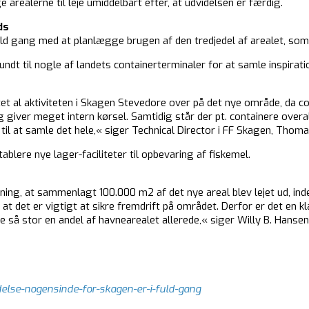
realerne til leje umiddelbart efter, at udvidelsen er færdig.
ds
d gang med at planlægge brugen af den tredjedel af arealet, som de
dt til nogle af landets containerterminaler for at samle inspiration
tet al aktiviteten i Skagen Stevedore over på det nye område, da 
giver meget intern kørsel. Samtidig står der pt. containere overalt
s til at samle det hele,« siger Technical Director i FF Skagen, Tho
ablere nye lager-faciliteter til opbevaring af fiskemel.
ing, at sammenlagt 100.000 m2 af det nye areal blev lejet ud, inde
 at det er vigtigt at sikre fremdrift på området. Derfor er det en kl
eje så stor en andel af havnearealet allerede,« siger Willy B. Hansen
else-nogensinde-for-skagen-er-i-fuld-gang