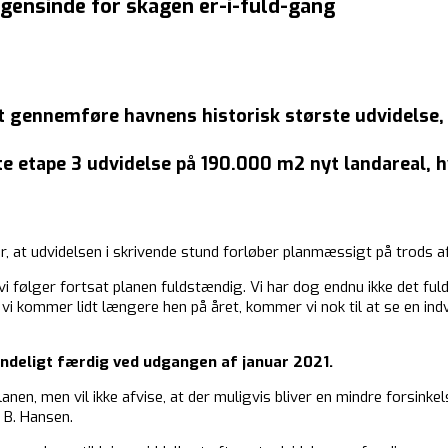
gensinde for skagen er-i-fuld-gang
 gennemføre havnens historisk største udvidelse, 
te etape 3 udvidelse på 190.000 m2 nyt landareal, h
r, at udvidelsen i skrivende stund forløber planmæssigt på trods a
 vi følger fortsat planen fuldstændig. Vi har dog endnu ikke det ful
 vi kommer lidt længere hen på året, kommer vi nok til at se en indv
ndeligt færdig ved udgangen af januar 2021.
anen, men vil ikke afvise, at der muligvis bliver en mindre forsink
 B. Hansen.