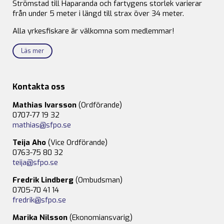
Strömstad till Haparanda och fartygens storlek varierar
från under 5 meter i längd till strax över 34 meter.
Alla yrkesfiskare är välkomna som medlemmar!
Läs mer
Kontakta oss
Mathias Ivarsson
(Ordförande)
0707-77 19 32
mathias@sfpo.se
Teija Aho
(Vice Ordförande)
0763-75 80 32
teija@sfpo.se
Fredrik Lindberg
(Ombudsman)
0705-70 41 14
fredrik@sfpo.se
Marika Nilsson
(Ekonomiansvarig)