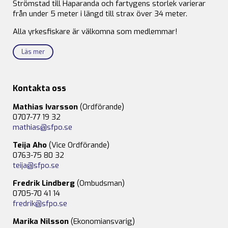
Strömstad till Haparanda och fartygens storlek varierar
från under 5 meter i längd till strax över 34 meter.
Alla yrkesfiskare är välkomna som medlemmar!
Läs mer
Kontakta oss
Mathias Ivarsson
(Ordförande)
0707-77 19 32
mathias@sfpo.se
Teija Aho
(Vice Ordförande)
0763-75 80 32
teija@sfpo.se
Fredrik Lindberg
(Ombudsman)
0705-70 41 14
fredrik@sfpo.se
Marika Nilsson
(Ekonomiansvarig)