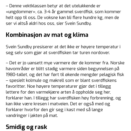
– Denne vektklassen betyr at det utelukkende er
«ungdommer», ca. 3-4 år gammel sverdfisk, som kommer
helt opp til oss. De voksne kan bli flere hundre kg, men de
ser vi altså aldri hos oss, sier Svein Sundby.
Kombinasjon av mat og klima
Svein Sundby presiserer at det ikke er høyere temperatur i
seg selv som gjør at sverdfisken tar turen nordover.
– Det er jo uansett mye varmere der de kommer fra. Norske
havområder er blitt stadig varmere siden begynnelsen på
1980-tallet, og det har ført til økende mengder pelagisk fisk
– spesielt kolmule og makrell som er blant sverdfiskens
favoritter. Noe høyere temperaturer gjør det i tillegg
lettere for den varmekjære arten å oppholde seg her,
forklarer han. I tillegg har sverdfisken høy forbrenning, og
kan ikke være kresen i matveien. Det er også med og
forklarer hvorfor den gir seg i kast med så lange
vandringer i jakten på mat.
Smidig og rask