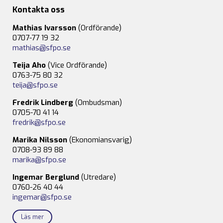
Kontakta oss
Mathias Ivarsson
(Ordförande)
0707-77 19 32
mathias@sfpo.se
Teija Aho
(Vice Ordförande)
0763-75 80 32
teija@sfpo.se
Fredrik Lindberg
(Ombudsman)
0705-70 41 14
fredrik@sfpo.se
Marika Nilsson
(Ekonomiansvarig)
0708-93 89 88
marika@sfpo.se
Ingemar Berglund
(Utredare)
0760-26 40 44
ingemar@sfpo.se
Läs mer