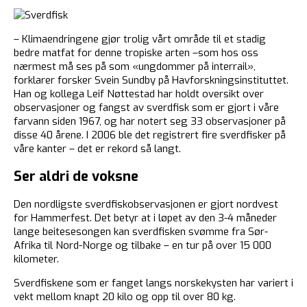
– Klimaendringene gjør trolig vårt område til et stadig
bedre matfat for denne tropiske arten –som hos oss
nærmest må ses på som «ungdommer på interrail»,
forklarer forsker Svein Sundby på Havforskningsinstituttet.
Han og kollega Leif Nøttestad har holdt oversikt over
observasjoner og fangst av sverdfisk som er gjort i våre
farvann siden 1967, og har notert seg 33 observasjoner på
disse 40 årene. I 2006 ble det registrert fire sverdfisker på
våre kanter – det er rekord så langt.
Ser aldri de voksne
Den nordligste sverdfiskobservasjonen er gjort nordvest
for Hammerfest. Det betyr at i løpet av den 3-4 måneder
lange beitesesongen kan sverdfisken svømme fra Sør-
Afrika til Nord-Norge og tilbake – en tur på over 15 000
kilometer.
Sverdfiskene som er fanget langs norskekysten har variert i
vekt mellom knapt 20 kilo og opp til over 80 kg.