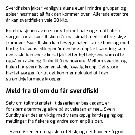
Sverdfisken jakter vanligvis alene eller i mindre grupper, og
spiser nærmest all fisk den kommer over. Allerede etter tre
år kan sverdfisken veie 30 kilo.
Kombinasjonen av en stor v-formet hale og smal halerot
sørger for at sverdfisken får maksimalt med kraft og skyv
framover. Sverdfisken kan bevege halen i store buer og med
hurtig frekvens. Slik oppnår den høy toppfart samtidig som
den raskt kan endre kurs i jakt etter byttedyrene som ofte
også er raske og flinke til å manøvrere. Mellom sverdet og
halen har sverdfisken en slank, føyelig kropp. Det store
hjertet sørger for at det kommer nok blod ut i den
strømlinjeformede kroppen.
Meld fra til om du får sverdfisk!
Selv om tallmaterialet i tidsserien er beskjedent, er
forskerne temmelig sikre på at veksten er reell. Svein
Sundby sier det er viktig med vitenskaplig kartlegging og
meldinger fra fiskere og andre som er på sjøen.
– Sverdfisken er en typisk troféfisk, og det havner så godt