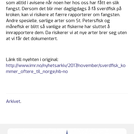
som alltid i avisene når noen her hos oss har fått en slik
fangst. Dersom det blir mer dagligdags å få sverdfisk på
kroken, kan vi risikere at færre rapporterer om fangsten.
Andre spesielle, sørlige arter som St. Petersfisk og
månefisk er blitt så vanlige at fiskerne har sluttet å
innrapportere dem. Da risikerer vi at nye arter brer seg uten
at vi får det dokumentert.
Länk till nyehten i original:
http://www.imr.no/nyhetsarkiv/2017/november/sverdfisk_ko
mmer_oftere_til_norge/nb-no
Arkivet
.