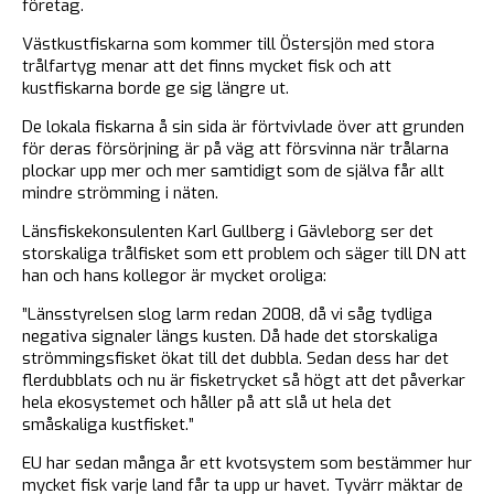
företag.
Västkustfiskarna som kommer till Östersjön med stora
trålfartyg menar att det finns mycket fisk och att
kustfiskarna borde ge sig längre ut.
De lokala fiskarna å sin sida är förtvivlade över att grunden
för deras försörjning är på väg att försvinna när trålarna
plockar upp mer och mer samtidigt som de själva får allt
mindre strömming i näten.
Länsfiskekonsulenten Karl Gullberg i Gävleborg ser det
storskaliga trålfisket som ett problem och säger till DN att
han och hans kollegor är mycket oroliga:
”Länsstyrelsen slog larm redan 2008, då vi såg tydliga
negativa signaler längs kusten. Då hade det storskaliga
strömmingsfisket ökat till det dubbla. Sedan dess har det
flerdubblats och nu är fisketrycket så högt att det påverkar
hela ekosystemet och håller på att slå ut hela det
småskaliga kustfisket.”
EU har sedan många år ett kvotsystem som bestämmer hur
mycket fisk varje land får ta upp ur havet. Tyvärr mäktar de