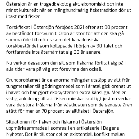
Östersjön är en tragedi: ekologiskt, ekonomiskt och inte
minst kulturellt när en månghundraårig fisketradition dör ut
i takt med fisken.
Torskfisket i Östersjön förbjöds 2021 efter att 90 procent
av beståndet försvunnit. Oron är stor för att den ska gå
samma öde till mötes som det kanadensiska
torskbeståndet som kollapsade i början av 90-talet och
fortfarande inte återhämtat sig 30 år senare.
Nu verkar dessutom den sill som fiskarna förlitat sig på i
alla tider vara på väg att försvinna den också.
Grundproblemet är de enorma mängder utsläpp av allt från
tungmetaller till gödningsmedel som i åratal gick orenat ut
i havet och har gjort ekosystemen extra känsliga. Men en
viktig anledning till att fisken minskar kraftigt just nu verkar
vara de stora trålarna från västkusten som de senaste åren
stått för mer än 70 procent av sillfisket i Östersjön.
Situationen för fisken och fiskarna i Östersjön
uppmärksammades i somras i en artikelserie i Dagens
Nyheter. Det är till stor del en existentiell konflikt mellan