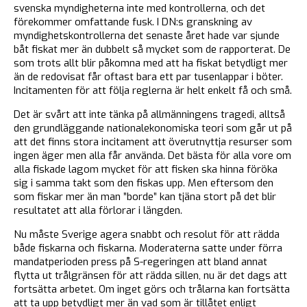
svenska myndigheterna inte med kontrollerna, och det
förekommer omfattande fusk. I DN:s granskning av
myndighetskontrollerna det senaste året hade var sjunde
båt fiskat mer än dubbelt så mycket som de rapporterat. De
som trots allt blir påkomna med att ha fiskat betydligt mer
än de redovisat får oftast bara ett par tusenlappar i böter.
Incitamenten för att följa reglerna är helt enkelt få och små.
Det är svårt att inte tänka på allmänningens tragedi, alltså
den grundläggande nationalekonomiska teori som går ut på
att det finns stora incitament att överutnyttja resurser som
ingen äger men alla får använda. Det bästa för alla vore om
alla fiskade lagom mycket för att fisken ska hinna föröka
sig i samma takt som den fiskas upp. Men eftersom den
som fiskar mer än man ”borde” kan tjäna stort på det blir
resultatet att alla förlorar i längden.
Nu måste Sverige agera snabbt och resolut för att rädda
både fiskarna och fiskarna. Moderaterna satte under förra
mandatperioden press på S-regeringen att bland annat
flytta ut trålgränsen för att rädda sillen, nu är det dags att
fortsätta arbetet. Om inget görs och trålarna kan fortsätta
att ta upp betydligt mer än vad som är tillåtet enligt