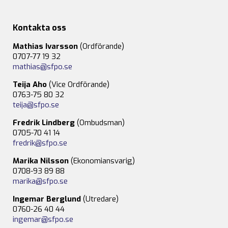
Kontakta oss
Mathias Ivarsson
(Ordförande)
0707-77 19 32
mathias@sfpo.se
Teija Aho
(Vice Ordförande)
0763-75 80 32
teija@sfpo.se
Fredrik Lindberg
(Ombudsman)
0705-70 41 14
fredrik@sfpo.se
Marika Nilsson
(Ekonomiansvarig)
0708-93 89 88
marika@sfpo.se
Ingemar Berglund
(Utredare)
0760-26 40 44
ingemar@sfpo.se