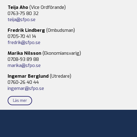
Teija Aho
(Vice Ordförande)
0763-75 80 32
teija@sfpo.se
Fredrik Lindberg
(Ombudsman)
0705-70 41 14
fredrik@sfpo.se
Marika Nilsson
(Ekonomiansvarig)
0708-93 89 88
marika@sfpo.se
Ingemar Berglund
(Utredare)
0760-26 40 44
ingemar@sfpo.se
Läs mer