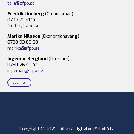
teija@sfpo.se
Fredrik Lindberg
(Ombudsman)
0705-70 41 14
fredrik@sfpo.se
Marika Nilsson
(Ekonomiansvarig)
0708-93 89 88
marika@sfpo.se
Ingemar Berglund
(Utredare)
0760-26 40 44
ingemar@sfpo.se
Läs mer
Copyright © 2026 - Alla rättigheter förbehålls.