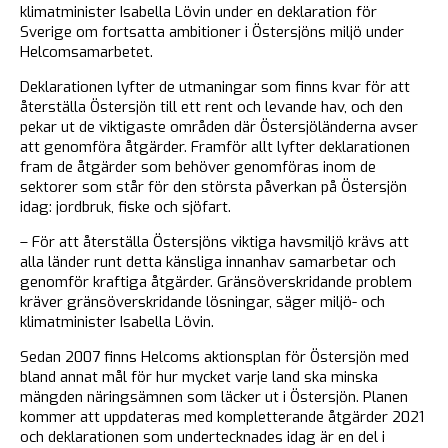
klimatminister Isabella Lövin under en deklaration för
Sverige om fortsatta ambitioner i Östersjöns miljö under
Helcomsamarbetet.
Deklarationen lyfter de utmaningar som finns kvar för att
återställa Östersjön till ett rent och levande hav, och den
pekar ut de viktigaste områden där Östersjöländerna avser
att genomföra åtgärder. Framför allt lyfter deklarationen
fram de åtgärder som behöver genomföras inom de
sektorer som står för den största påverkan på Östersjön
idag: jordbruk, fiske och sjöfart.
– För att återställa Östersjöns viktiga havsmiljö krävs att
alla länder runt detta känsliga innanhav samarbetar och
genomför kraftiga åtgärder. Gränsöverskridande problem
kräver gränsöverskridande lösningar, säger miljö- och
klimatminister Isabella Lövin.
Sedan 2007 finns Helcoms aktionsplan för Östersjön med
bland annat mål för hur mycket varje land ska minska
mängden näringsämnen som läcker ut i Östersjön. Planen
kommer att uppdateras med kompletterande åtgärder 2021
och deklarationen som undertecknades idag är en del i