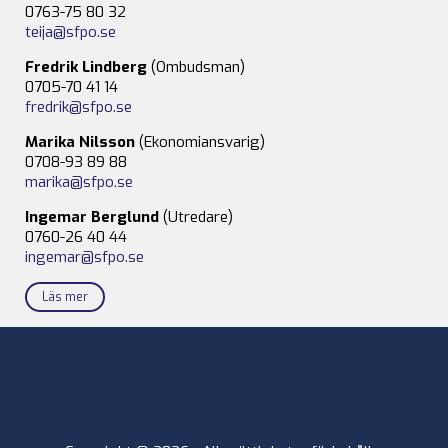
0763-75 80 32
teija@sfpo.se
Fredrik Lindberg
(Ombudsman)
0705-70 41 14
fredrik@sfpo.se
Marika Nilsson
(Ekonomiansvarig)
0708-93 89 88
marika@sfpo.se
Ingemar Berglund
(Utredare)
0760-26 40 44
ingemar@sfpo.se
Läs mer