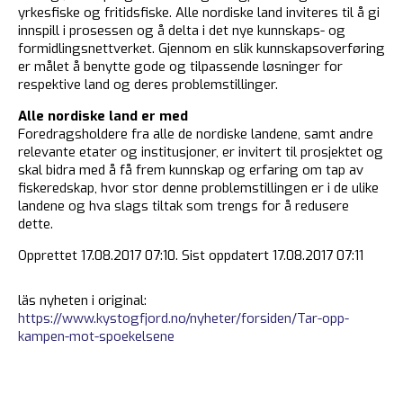
yrkesfiske og fritidsfiske. Alle nordiske land inviteres til å gi
innspill i prosessen og å delta i det nye kunnskaps- og
formidlingsnettverket. Gjennom en slik kunnskapsoverføring
er målet å benytte gode og tilpassende løsninger for
respektive land og deres problemstillinger.
Alle nordiske land er med
Foredragsholdere fra alle de nordiske landene, samt andre
relevante etater og institusjoner, er invitert til prosjektet og
skal bidra med å få frem kunnskap og erfaring om tap av
fiskeredskap, hvor stor denne problemstillingen er i de ulike
landene og hva slags tiltak som trengs for å redusere
dette.
Opprettet 17.08.2017 07:10. Sist oppdatert 17.08.2017 07:11
läs nyheten i original:
https://www.kystogfjord.no/nyheter/forsiden/Tar-opp-
kampen-mot-spoekelsene