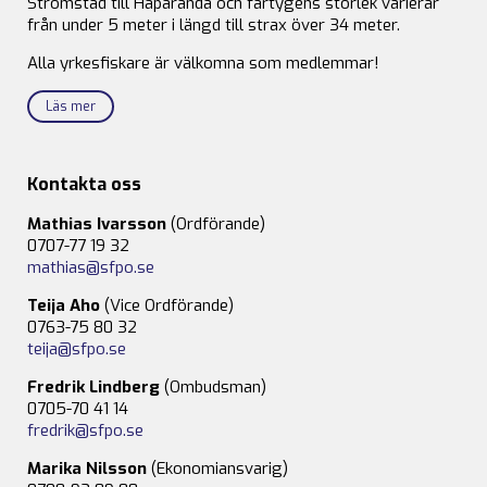
Strömstad till Haparanda och fartygens storlek varierar
från under 5 meter i längd till strax över 34 meter.
Alla yrkesfiskare är välkomna som medlemmar!
Läs mer
Kontakta oss
Mathias Ivarsson
(Ordförande)
0707-77 19 32
mathias@sfpo.se
Teija Aho
(Vice Ordförande)
0763-75 80 32
teija@sfpo.se
Fredrik Lindberg
(Ombudsman)
0705-70 41 14
fredrik@sfpo.se
Marika Nilsson
(Ekonomiansvarig)