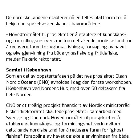
De nordiske landene etablerer nå en felles plattform for å
bekjempe spøkelsesredskaper i havområdene.
- Hovedformålet til prosjektet er å etablere et kunnskaps-
og formidlingsnettverk mellom deltakende nordiske land for
å redusere faren for «ghost fishing», forsøpling av havet
og øke gjenvinning fra både yrkesfiske og fritidsfiske,
melder Fiskeridirektoratet.
Samlet i København
Som en del av oppstartsfasen på det nye prosjektet Clean
Nordic Oceans (CNO) avholdes i dag den første workshopen,
i København ved Nordens Hus, med over 50 deltakere fra
hele Norden.
CNO er et treårig prosjekt finansiert av Nordisk ministerråd.
Fiskeridirektoratet skal lede prosjektet i samarbeid med
Sverige og Danmark. Hovedformålet til prosjektet er å
etablere et kunnskaps- og formidlingsnettverk mellom
deltakende nordiske land for å redusere faren for "ghost
fishing", forsøpling av havet og øke gjenvinningen fra både