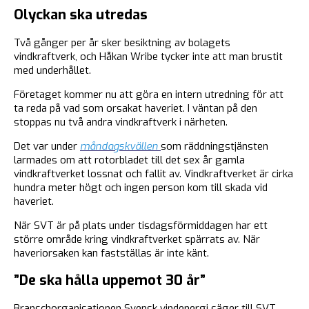
Olyckan ska utredas
Två gånger per år sker besiktning av bolagets
vindkraftverk, och Håkan Wribe tycker inte att man brustit
med underhållet.
Företaget kommer nu att göra en intern utredning för att
ta reda på vad som orsakat haveriet. I väntan på den
stoppas nu två andra vindkraftverk i närheten.
Det var under
måndagskvällen
som räddningstjänsten
larmades om att rotorbladet till det sex år gamla
vindkraftverket lossnat och fallit av. Vindkraftverket är cirka
hundra meter högt och ingen person kom till skada vid
haveriet.
När SVT är på plats under tisdagsförmiddagen har ett
större område kring vindkraftverket spärrats av. När
haveriorsaken kan fastställas är inte känt.
”De ska hålla uppemot 30 år”
Branschorganisationen Svensk vindenergi säger till SVT