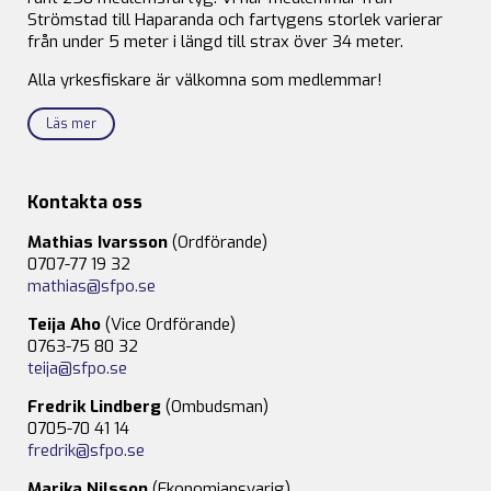
Strömstad till Haparanda och fartygens storlek varierar
från under 5 meter i längd till strax över 34 meter.
Alla yrkesfiskare är välkomna som medlemmar!
Läs mer
Kontakta oss
Mathias Ivarsson
(Ordförande)
0707-77 19 32
mathias@sfpo.se
Teija Aho
(Vice Ordförande)
0763-75 80 32
teija@sfpo.se
Fredrik Lindberg
(Ombudsman)
0705-70 41 14
fredrik@sfpo.se
Marika Nilsson
(Ekonomiansvarig)