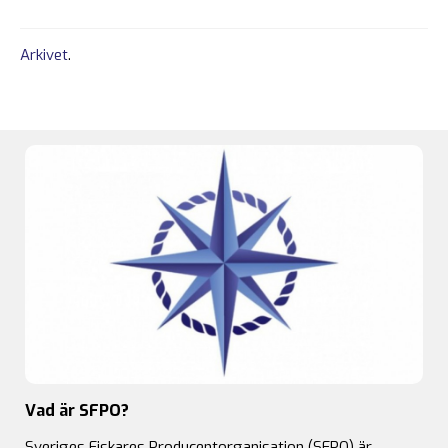
Arkivet
.
Vad är SFPO?
Sveriges Fiskares Producentorganisation (SFPO) är