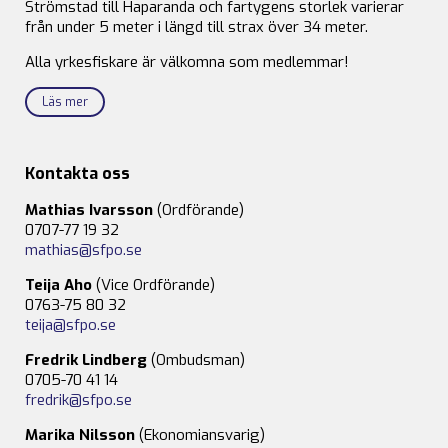
Strömstad till Haparanda och fartygens storlek varierar
från under 5 meter i längd till strax över 34 meter.
Alla yrkesfiskare är välkomna som medlemmar!
Läs mer
Kontakta oss
Mathias Ivarsson
(Ordförande)
0707-77 19 32
mathias@sfpo.se
Teija Aho
(Vice Ordförande)
0763-75 80 32
teija@sfpo.se
Fredrik Lindberg
(Ombudsman)
0705-70 41 14
fredrik@sfpo.se
Marika Nilsson
(Ekonomiansvarig)