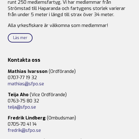
runt 250 medlemsfartyg. Vi har medlemmar från
Strömstad till Haparanda och fartygens storlek varierar
från under 5 meter i längd till strax över 34 meter.
Alla yrkesfiskare är välkomna som medlemmar!
Läs mer
Kontakta oss
Mathias Ivarsson
(Ordförande)
0707-77 19 32
mathias@sfpo.se
Teija Aho
(Vice Ordförande)
0763-75 80 32
teija@sfpo.se
Fredrik Lindberg
(Ombudsman)
0705-70 41 14
fredrik@sfpo.se