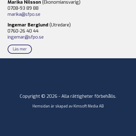
Marika Nilsson
(Ekonomiansvarig)
0708-93 89 88
marika@sfpo.se
Ingemar Berglund
(Utredare)
0760-26 40 44
ingemar@sfpo.se
Läs mer
Copyright © 2026 - Alla rättigheter förbehålls.
Hemsidan är skapad av
Kimsoft Media AB