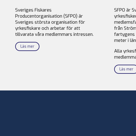
Sveriges Fiskares
SFPO är S
Producentorganisation (SFPO) är
yrkesfiske
Sveriges största organisation för
medlemsfa
yrkesfiskare och arbetar för att
från Ström
tillvarata våra medlemmars intressen.
fartygens 
meter i län
Läs mer
Alla yrkes
medlemma
Läs mer