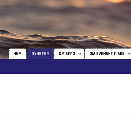
HEM
NYHETER
OM SFPO
OM SVENSKT FISKE