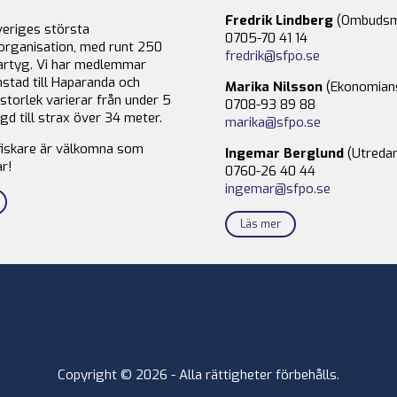
Fredrik Lindberg
(Ombudsm
veriges största
0705-70 41 14
organisation, med runt 250
fredrik@sfpo.se
rtyg. Vi har medlemmar
stad till Haparanda och
Marika Nilsson
(Ekonomian
storlek varierar från under 5
0708-93 89 88
gd till strax över 34 meter.
marika@sfpo.se
fiskare är välkomna som
Ingemar Berglund
(Utredar
r!
0760-26 40 44
ingemar@sfpo.se
Läs mer
Copyright © 2026 - Alla rättigheter förbehålls.