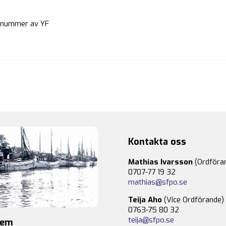
sta nummer av YF
Kontakta oss
Mathias Ivarsson
(Ordföra
0707-77 19 32
mathias@sfpo.se
Teija Aho
(Vice Ordförande)
0763-75 80 32
teija@sfpo.se
lem