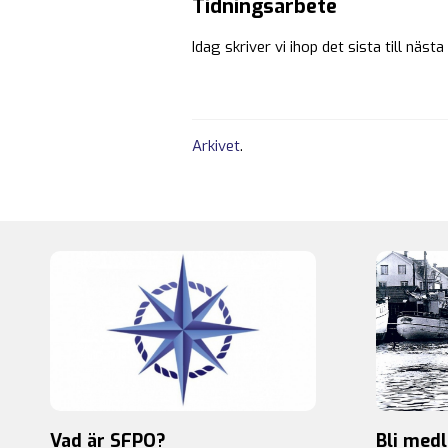
Tidningsarbete
Idag skriver vi ihop det sista till nä
Arkivet
.
Vad är SFPO?
Bli med