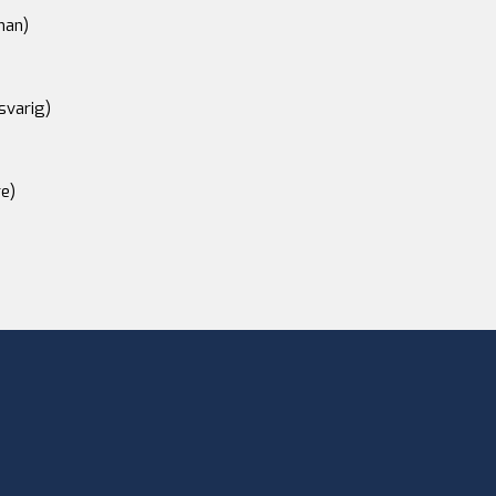
an)
svarig)
e)